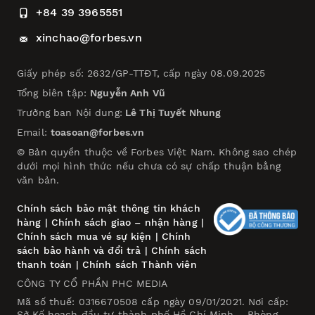
+84 39 3965551
xinchao@forbes.vn
Giấy phép số: 2632/GP-TTĐT, cấp ngày 08.09.2025
Tổng biên tập:
Nguyễn Anh Vũ
Trưởng ban Nội dung:
Lê Thị Tuyết Nhung
Email:
toasoan@forbes.vn
© Bản quyền thuộc về Forbes Việt Nam. Không sao chép
dưới mọi hình thức nếu chưa có sự chấp thuận bằng
văn bản.
Chính sách bảo mật thông tin khách
hàng
|
Chính sách giao – nhận hàng
|
Chính sách mua vé sự kiện
|
Chính
sách bảo hành và đổi trả
|
Chính sách
thanh toán
|
Chính sách Thành viên
CÔNG TY CỔ PHẦN PHC MEDIA
Mã số thuế: 0316670508 cấp ngày 09/01/2021. Nơi cấp:
Sở Kế hoạch đầu tư thành phố Hồ Chí Minh – Phòng