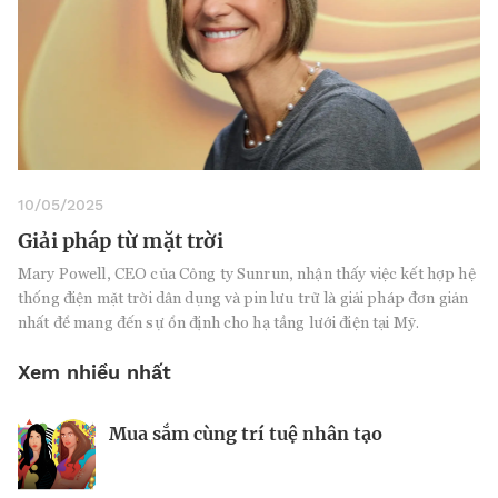
10/05/2025
Giải pháp từ mặt trời
Mary Powell, CEO của Công ty Sunrun, nhận thấy việc kết hợp hệ
thống điện mặt trời dân dụng và pin lưu trữ là giải pháp đơn giản
nhất để mang đến sự ổn định cho hạ tầng lưới điện tại Mỹ.
Xem nhiều nhất
Mua sắm cùng trí tuệ nhân tạo
Nhà sáng lập 25 tuổi và tham vọng lật
Kiểm soát bất ổn và bảo vệ sức khỏe
đổ drone Trung Quốc tại Mỹ
tinh thần khi khởi nghiệp