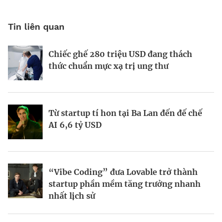
Tin liên quan
Chiếc ghế 280 triệu USD đang thách
Thành tỷ phú nhờ cung ứng cho các nhà
thức chuẩn mực xạ trị ung thư
hàng
Từ startup tí hon tại Ba Lan đến đế chế
Lực đẩy từ điện hạt nhân mô-đun nhỏ
AI 6,6 tỷ USD
“Vibe Coding” đưa Lovable trở thành
startup phần mềm tăng trưởng nhanh
nhất lịch sử