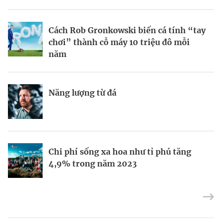
BRANDCONNECT
| Brand Contributor
Cách Rob Gronkowski biến cá tính “tay
Thợ săn khoản vay
Champagne hàng đầu cho chất riêng
chơi” thành cỗ máy 10 triệu đô mỗi
mùa lễ hội
năm
Nếu biết tận dụng, AI sẽ giúp điều hành
Kết nối liên vùng: Đòn bẩy chiến lược
Năng lượng từ đá
công ty tốt hơn
cho khu thương mại tự do TP.HCM
Định vị doanh nghiệp Việt trên bản đồ
Mukesh Ambani sắp chuyển giao quyền
Chi phí sống xa hoa như tỉ phú tăng
kinh tế toàn cầu
điều hành Reliance Industries cho các
4,9% trong năm 2023
con