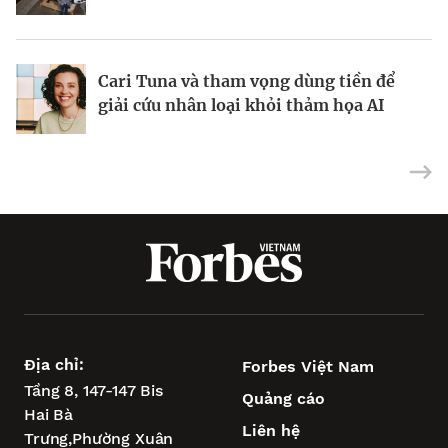
năm
Cari Tuna và tham vọng dùng tiền để
Tỷ phú Ấn Độ làm giàu nhờ bán trang
Ông trùm xây dựng, khai khoáng
giải cứu nhân loại khỏi thảm họa AI
sức cưới
Philippines đối mặt bài toán bê tông
Địa chỉ:
Forbes Việt Nam
Tầng 8, 147-147 Bis
Quảng cáo
Hai Bà
Liên hệ
Trưng,
Phường Xuân