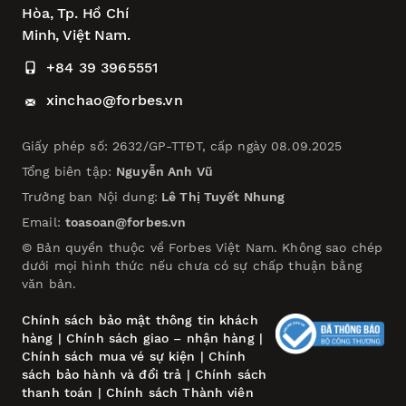
Hòa,
Tp. Hồ Chí
Minh, Việt Nam.
+84 39 3965551
xinchao@forbes.vn
Giấy phép số: 2632/GP-TTĐT, cấp ngày 08.09.2025
Tổng biên tập:
Nguyễn Anh Vũ
Trưởng ban Nội dung:
Lê Thị Tuyết Nhung
Email:
toasoan@forbes.vn
© Bản quyền thuộc về Forbes Việt Nam. Không sao chép
dưới mọi hình thức nếu chưa có sự chấp thuận bằng
văn bản.
Chính sách bảo mật thông tin khách
hàng
|
Chính sách giao – nhận hàng
|
Chính sách mua vé sự kiện
|
Chính
sách bảo hành và đổi trả
|
Chính sách
thanh toán
|
Chính sách Thành viên