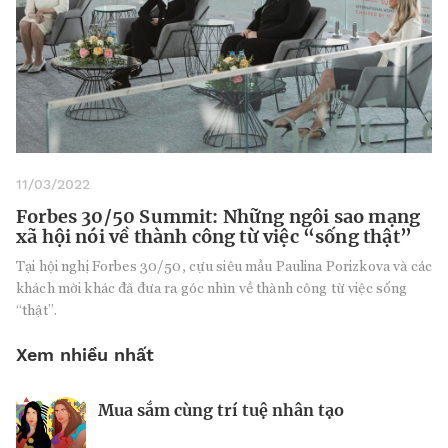
11/03/2022
Forbes 30/50 Summit: Những ngôi sao mạng
xã hội nói về thành công từ việc “sống thật”
Tại hội nghị Forbes 30/50, cựu siêu mẫu Paulina Porizkova và các
khách mời khác đã đưa ra góc nhìn về thành công từ việc sống
“thật”.
Xem nhiều nhất
Mua sắm cùng trí tuệ nhân tạo
Nhà sáng lập 25 tuổi và tham vọng lật
Kiểm soát bất ổn và bảo vệ sức khỏe
đổ drone Trung Quốc tại Mỹ
tinh thần khi khởi nghiệp