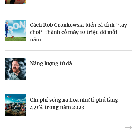
BRANDCONNECT
| Brand Contributor
Cách Rob Gronkowski biến cá tính “tay
Thợ săn khoản vay
Champagne hàng đầu cho chất riêng
chơi” thành cỗ máy 10 triệu đô mỗi
mùa lễ hội
năm
Nếu biết tận dụng, AI sẽ giúp điều hành
Kết nối liên vùng: Đòn bẩy chiến lược
Năng lượng từ đá
công ty tốt hơn
cho khu thương mại tự do TP.HCM
Định vị doanh nghiệp Việt trên bản đồ
Mukesh Ambani sắp chuyển giao quyền
Chi phí sống xa hoa như tỉ phú tăng
kinh tế toàn cầu
điều hành Reliance Industries cho các
4,9% trong năm 2023
con