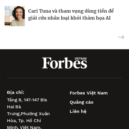
Cari Tuna và tham vọng dùng tiền để
Tỷ phú Ấn Độ làm giàu nhờ bán trang
Ông trùm xây dựng, khai khoáng
giải cứu nhân loại khỏi thảm họa AI
sức cưới
Philippines đối mặt bài toán bê tông
Địa chỉ:
Forbes Việt Nam
Tầng 8, 147-147 Bis
Quảng cáo
Hai Bà
Liên hệ
Trưng,
Phường Xuân
Hòa,
Tp. Hồ Chí
Minh, Việt Nam.