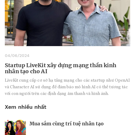
04/06/2024
Startup LiveKit xây dựng mạng thần kinh
nhân tạo cho AI
LiveKit cung cấp cơ sở hạ tầng mạng cho các startup như OpenAI
và Character AI sử dụng để đảm bảo mô hình AI có thể tương tác
với con người trên các định dạng âm thanh và hình ảnh.
Xem nhiều nhất
Mua sắm cùng trí tuệ nhân tạo
Nhà sáng lập 25 tuổi và tham vọng lật
Kiểm soát bất ổn và bảo vệ sức khỏe
đổ drone Trung Quốc tại Mỹ
tinh thần khi khởi nghiệp