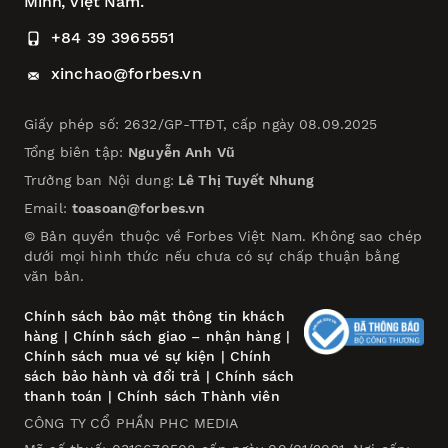
Minh, Việt Nam.
+84 39 3965551
xinchao@forbes.vn
Giấy phép số: 2632/GP-TTĐT, cấp ngày 08.09.2025
Tổng biên tập:
Nguyễn Anh Vũ
Trưởng ban Nội dung:
Lê Thị Tuyết Nhung
Email:
toasoan@forbes.vn
© Bản quyền thuộc về Forbes Việt Nam. Không sao chép
dưới mọi hình thức nếu chưa có sự chấp thuận bằng
văn bản.
Chính sách bảo mật thông tin khách
hàng
|
Chính sách giao – nhận hàng
|
Chính sách mua vé sự kiện
|
Chính
sách bảo hành và đổi trả
|
Chính sách
thanh toán
|
Chính sách Thành viên
CÔNG TY CỔ PHẦN PHC MEDIA