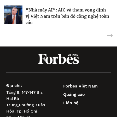
“Nhà máy AI”: AIC và tham vọng định
Tại sao IBM dồn toàn lực vào máy tính
Dùng nợ xây đế chế AI: Chiến lược táo
vị Việt Nam trên bản đồ công nghệ toàn
lượng tử?
bạo của CoreWeave
cầu
Địa chỉ:
Forbes Việt Nam
Tầng 8, 147-147 Bis
Quảng cáo
Hai Bà
Liên hệ
Trưng,
Phường Xuân
Hòa,
Tp. Hồ Chí