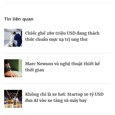
Tin liên quan
Chiếc ghế 280 triệu USD đang thách
Khi Harvard và Ivy League trở thành
Vì sao AI đang hồi sinh ngành năng
thức chuẩn mực xạ trị ung thư
mục tiêu cắt giảm ngân sách của
lượng hạt nhân toàn cầu?
Washington
Marc Newson và nghệ thuật thiết kế
Từ startup tí hon tại Ba Lan đến đế chế
Startup Apex và kỷ nguyên sản xuất vệ
thời gian
AI 6,6 tỷ USD
tinh hàng loạt
Không chỉ là xe hơi: Startup 10 tỷ USD
Doanh nhân Ukraine biến ứng dụng học
Kinh Bắc gia nhập lĩnh vực AI với dự án
đưa AI vào xe tăng và máy bay
tập Headway thành hiện tượng toàn cầu
tỷ đô