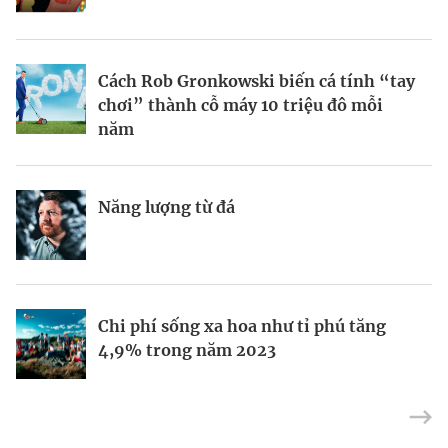
BRANDCONNECT
| Brand Contributor
Cách Rob Gronkowski biến cá tính “tay
Thợ săn khoản vay
Champagne hàng đầu cho chất riêng
chơi” thành cỗ máy 10 triệu đô mỗi
mùa lễ hội
năm
Nếu biết tận dụng, AI sẽ giúp điều hành
Kết nối liên vùng: Đòn bẩy chiến lược
Năng lượng từ đá
công ty tốt hơn
cho khu thương mại tự do TP.HCM
Định vị doanh nghiệp Việt trên bản đồ
Mukesh Ambani sắp chuyển giao quyền
Chi phí sống xa hoa như tỉ phú tăng
kinh tế toàn cầu
điều hành Reliance Industries cho các
4,9% trong năm 2023
con