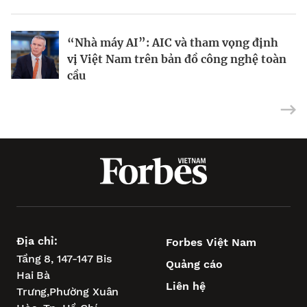
“Nhà máy AI”: AIC và tham vọng định
Tại sao IBM dồn toàn lực vào máy tính
Dùng nợ xây đế chế AI: Chiến lược táo
vị Việt Nam trên bản đồ công nghệ toàn
lượng tử?
bạo của CoreWeave
cầu
Địa chỉ:
Forbes Việt Nam
Tầng 8, 147-147 Bis
Quảng cáo
Hai Bà
Liên hệ
Trưng,
Phường Xuân