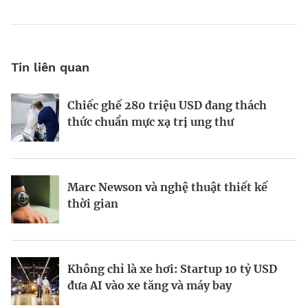
Tin liên quan
Chiếc ghế 280 triệu USD đang thách
Khi Harvard và Ivy League trở thành
Vì sao AI đang hồi sinh ngành năng
thức chuẩn mực xạ trị ung thư
mục tiêu cắt giảm ngân sách của
lượng hạt nhân toàn cầu?
Washington
Marc Newson và nghệ thuật thiết kế
Từ startup tí hon tại Ba Lan đến đế chế
Startup Apex và kỷ nguyên sản xuất vệ
thời gian
AI 6,6 tỷ USD
tinh hàng loạt
Không chỉ là xe hơi: Startup 10 tỷ USD
Doanh nhân Ukraine biến ứng dụng học
Kinh Bắc gia nhập lĩnh vực AI với dự án
đưa AI vào xe tăng và máy bay
tập Headway thành hiện tượng toàn cầu
tỷ đô