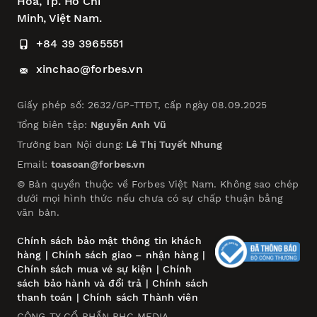
Hòa,
Tp. Hồ Chí
Minh, Việt Nam.
+84 39 3965551
xinchao@forbes.vn
Giấy phép số: 2632/GP-TTĐT, cấp ngày 08.09.2025
Tổng biên tập:
Nguyễn Anh Vũ
Trưởng ban Nội dung:
Lê Thị Tuyết Nhung
Email:
toasoan@forbes.vn
© Bản quyền thuộc về Forbes Việt Nam. Không sao chép
dưới mọi hình thức nếu chưa có sự chấp thuận bằng
văn bản.
Chính sách bảo mật thông tin khách
hàng
|
Chính sách giao – nhận hàng
|
Chính sách mua vé sự kiện
|
Chính
sách bảo hành và đổi trả
|
Chính sách
thanh toán
|
Chính sách Thành viên
CÔNG TY CỔ PHẦN PHC MEDIA