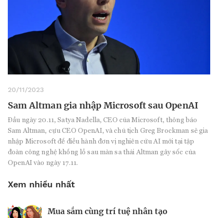
20/11/2023
Sam Altman gia nhập Microsoft sau OpenAI
Đầu ngày 20.11, Satya Nadella, CEO của Microsoft, thông báo
Sam Altman, cựu CEO OpenAI, và chủ tịch Greg Brockman sẽ gia
nhập Microsoft để điều hành đơn vị nghiên cứu AI mới tại tập
đoàn công nghệ khổng lồ sau màn sa thải Altman gây sốc của
OpenAI vào ngày 17.11.
Xem nhiều nhất
Mua sắm cùng trí tuệ nhân tạo
Nhà sáng lập 25 tuổi và tham vọng lật
Kiểm soát bất ổn và bảo vệ sức khỏe