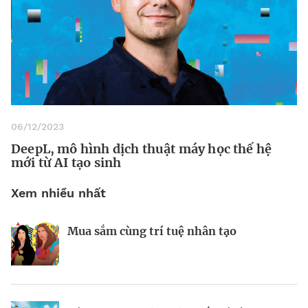
06/12/2023
DeepL, mô hình dịch thuật máy học thế hệ
mới từ AI tạo sinh
Xem nhiều nhất
Mua sắm cùng trí tuệ nhân tạo
Nhà sáng lập 25 tuổi và tham vọng lật
Kiểm soát bất ổn và bảo vệ sức khỏe
đổ drone Trung Quốc tại Mỹ
tinh thần khi khởi nghiệp
BRANDCONNECT
| Brand Contributor