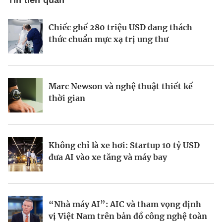
Chiếc ghế 280 triệu USD đang thách
Khi Harvard và Ivy League trở thành
Vì sao AI đang hồi sinh ngành năng
thức chuẩn mực xạ trị ung thư
mục tiêu cắt giảm ngân sách của
lượng hạt nhân toàn cầu?
Washington
Marc Newson và nghệ thuật thiết kế
Từ startup tí hon tại Ba Lan đến đế chế
Startup Apex và kỷ nguyên sản xuất vệ
thời gian
AI 6,6 tỷ USD
tinh hàng loạt
Không chỉ là xe hơi: Startup 10 tỷ USD
Doanh nhân Ukraine biến ứng dụng học
Kinh Bắc gia nhập lĩnh vực AI với dự án
đưa AI vào xe tăng và máy bay
tập Headway thành hiện tượng toàn cầu
tỷ đô
“Nhà máy AI”: AIC và tham vọng định
Tại sao IBM dồn toàn lực vào máy tính
Dùng nợ xây đế chế AI: Chiến lược táo
vị Việt Nam trên bản đồ công nghệ toàn
lượng tử?
bạo của CoreWeave