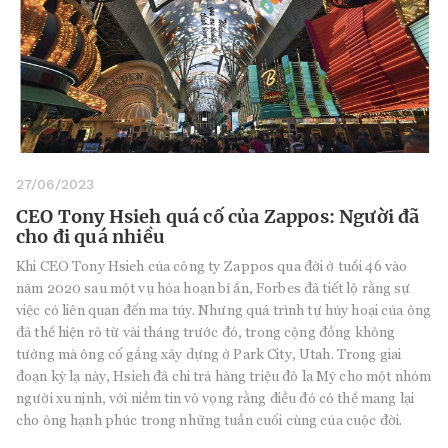
27/06/2023
CEO Tony Hsieh quá cố của Zappos: Người đã
cho đi quá nhiều
Khi CEO Tony Hsieh của công ty Zappos qua đời ở tuổi 46 vào
năm 2020 sau một vụ hỏa hoạn bí ẩn, Forbes đã tiết lộ rằng sự
việc có liên quan đến ma túy. Nhưng quá trình tự hủy hoại của ông
đã thể hiện rõ từ vài tháng trước đó, trong cộng đồng không
tưởng mà ông cố gắng xây dựng ở Park City, Utah. Trong giai
đoạn kỳ lạ này, Hsieh đã chi trả hàng triệu đô la Mỹ cho một nhóm
người xu nịnh, với niềm tin vô vọng rằng điều đó có thể mang lại
cho ông hạnh phúc trong những tuần cuối cùng của cuộc đời.