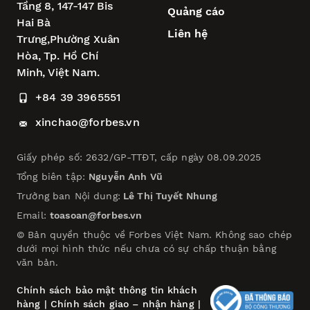
Tầng 8, 147-147 Bis
Quảng cáo
Hai Bà
Liên hệ
Trưng,
Phường Xuân
Hòa,
Tp. Hồ Chí
Minh, Việt Nam.
+84 39 3965551
xinchao@forbes.vn
Giấy phép số: 2632/GP-TTĐT, cấp ngày 08.09.2025
Tổng biên tập:
Nguyễn Anh Vũ
Trưởng ban Nội dung:
Lê Thị Tuyết Nhung
Email:
toasoan@forbes.vn
© Bản quyền thuộc về Forbes Việt Nam. Không sao chép
dưới mọi hình thức nếu chưa có sự chấp thuận bằng
văn bản.
Chính sách bảo mật thông tin khách
hàng
|
Chính sách giao – nhận hàng
|