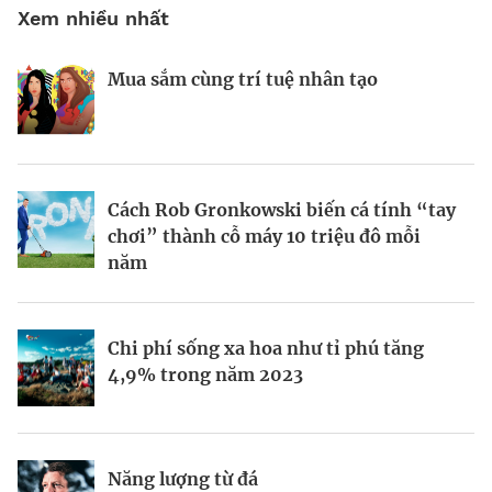
Xem nhiều nhất
Mua sắm cùng trí tuệ nhân tạo
Nhà sáng lập 25 tuổi và tham vọng lật
Kiểm soát bất ổn và bảo vệ sức khỏe
đổ drone Trung Quốc tại Mỹ
tinh thần khi khởi nghiệp
BRANDCONNECT
| Brand Contributor
Cách Rob Gronkowski biến cá tính “tay
Thợ săn khoản vay
Champagne hàng đầu cho chất riêng
chơi” thành cỗ máy 10 triệu đô mỗi
mùa lễ hội
năm
Nếu biết tận dụng, AI sẽ giúp điều hành
Mukesh Ambani sắp chuyển giao quyền
Chi phí sống xa hoa như tỉ phú tăng
công ty tốt hơn
điều hành Reliance Industries cho các
4,9% trong năm 2023
con
Định vị doanh nghiệp Việt trên bản đồ
Năng lượng từ đá
“Bà hoàng” trang điểm Bobbi Brown