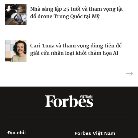
Nhà sáng lập 25 tuổi và tham vọng lật
Cách Rob Gronkowski biến cá tính “tay
Michelle Xia và cú đánh bại Merck làm
đổ drone Trung Quốc tại Mỹ
chơi” thành cỗ máy 10 triệu đô mỗi
thay đổi ngành biotech Trung Quốc
năm
Cari Tuna và tham vọng dùng tiền để
Tỷ phú Ấn Độ làm giàu nhờ bán trang
Ông trùm xây dựng, khai khoáng
giải cứu nhân loại khỏi thảm họa AI
sức cưới
Philippines đối mặt bài toán bê tông
Địa chỉ:
Forbes Việt Nam