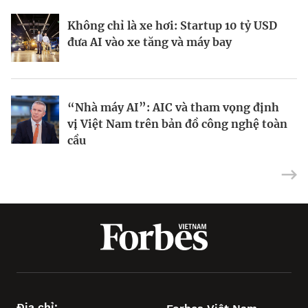
Không chỉ là xe hơi: Startup 10 tỷ USD
Doanh nhân Ukraine biến ứng dụng học
Kinh Bắc gia nhập lĩnh vực AI với dự án
đưa AI vào xe tăng và máy bay
tập Headway thành hiện tượng toàn cầu
tỷ đô
“Nhà máy AI”: AIC và tham vọng định
Tại sao IBM dồn toàn lực vào máy tính
Dùng nợ xây đế chế AI: Chiến lược táo
vị Việt Nam trên bản đồ công nghệ toàn
lượng tử?
bạo của CoreWeave
cầu
Địa chỉ: