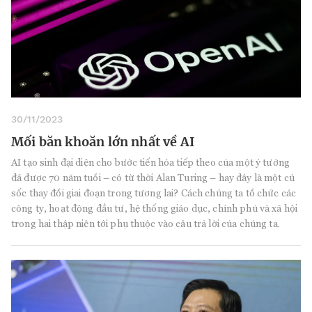
30/11/2023
Mối băn khoăn lớn nhất về AI
AI tạo sinh đại diện cho bước tiến hóa tiếp theo của một ý tưởng
đã được 70 năm tuổi – có từ thời Alan Turing – hay đây là một cú
sốc thay đổi giai đoạn trong tương lai? Cách chúng ta tổ chức các
công ty, hoạt động đầu tư, hệ thống giáo dục, chính phủ và xã hội
trong hai thập niên tới phụ thuộc vào câu trả lời của chúng ta.