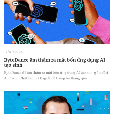
17/01/2024
ByteDance âm thầm ra mắt bốn ứng dụng AI
tạo sinh
ByteDance đã âm thầm ra mắt bốn ứng dụng AI tạo sinh gồm Cici
AI, Coze, ChitChop và BagelBell trong ba tháng qua.