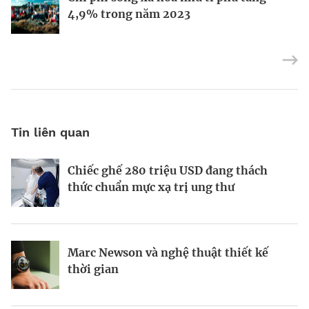
kinh tế toàn cầu
điều hành Reliance Industries cho các
4,9% trong năm 2023
con
Tin liên quan
Chiếc ghế 280 triệu USD đang thách
Khi Harvard và Ivy League trở thành
Vì sao AI đang hồi sinh ngành năng
thức chuẩn mực xạ trị ung thư
mục tiêu cắt giảm ngân sách của
lượng hạt nhân toàn cầu?
Washington
Marc Newson và nghệ thuật thiết kế
Từ startup tí hon tại Ba Lan đến đế chế
Startup Apex và kỷ nguyên sản xuất vệ
thời gian
AI 6,6 tỷ USD
tinh hàng loạt