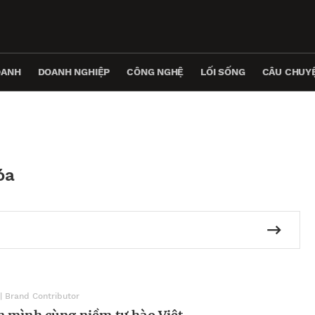
OANH
DOANH NGHIỆP
CÔNG NGHỆ
LỐI SỐNG
CÂU CHUYỆ
óa
| Brand Contributor