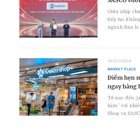
SASCO vươn
Giữa nhịp ch
tiếp tục khẳng
ngành Bán lẻ
19/07/2024
MARKET PLACE
Điểm hẹn m
ngay hàng 
Từ nay đến 3
hiệu” với nhi
Shop và SASC