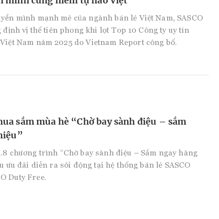
 mình cùng niềm tự hào Việt
uyển mình mạnh mẽ của ngành bán lẻ Việt Nam, SASCO
 định vị thế tiên phong khi lọt Top 10 Công ty uy tín
 Việt Nam năm 2025 do Vietnam Report công bố.
ua sắm mùa hè “Chờ bay sành điệu – sắm
hiệu”
1.8 chương trình “Chờ bay sành điệu – Sắm ngay hàng
ều ưu đãi diễn ra sôi động tại hệ thống bán lẻ SASCO
O Duty Free.