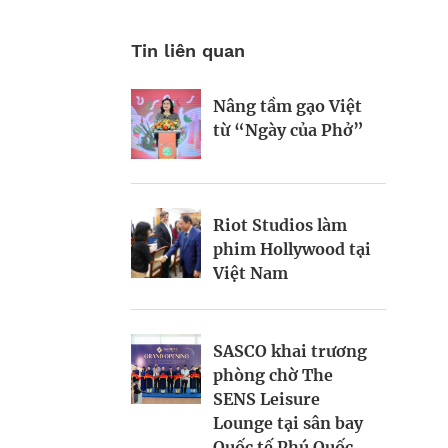
Tin liên quan
SPONSORED
SPONSORED
| Brand
| Brand
Nâng tầm gạo Việt
Contributor
Contributor
từ “Ngày của Phở”
Thương hiệu
Trải nghiệm mùa
Angsana ra mắt khu
hè tại khu nghỉ
nghỉ dưỡng hải đảo
dưỡng trọn gói
đầu tiên tại Việt
hàng đầu Việt Nam
Riot Studios làm
Nam
phim Hollywood tại
Việt Nam
Khu nghỉ dưỡng
Ba điểm đến lý
Bawah Reserve
tưởng cho du lịch
cung cấp dịch vụ tổ
SASCO khai trương
nha khoa
chức đám cưới
phòng chờ The
không rác thải
SENS Leisure
Lounge tại sân bay
MARKET PLACE
Quốc tế Phú Quốc