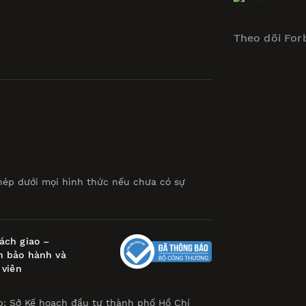
Theo dõi For
hép dưới mọi hình thức nếu chưa có sự
ách giao –
h bảo hành và
 viên
p: Sở Kế hoạch đầu tư thành phố Hồ Chí