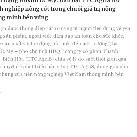
 Đặng Huỳnh Ức My: Dẫn dắt TTC AgriS trở
 nghiệp nòng cốt trong chuỗi giá trị nông
ng minh bền vững
ận được thông điệp rất rõ ràng từ người tiêu dùng về yêu
g sản phẩm, ngoài việc đảm bảo an toàn cho sức khỏe,
 sản xuất với tác động tối thiểu đến môi trường”, bà
c My – phó chủ tịch HĐQT công ty cổ phần Thành
Biên Hòa (TTC AgriS) chia sẻ lý do suốt thời gian qua
m huyết để phát triển bền vững TTC AgriS, đóng góp cho
n chung của nền nông nghiệp Việt Nam thông minh bền
õ