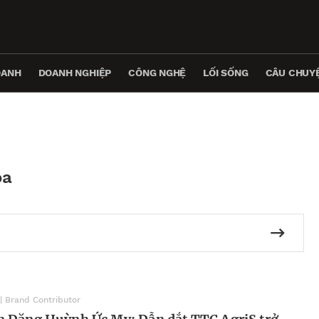
OANH
DOANH NGHIỆP
CÔNG NGHỆ
LỐI SỐNG
CÂU CHUYỆ
óa
| Brand Contributor