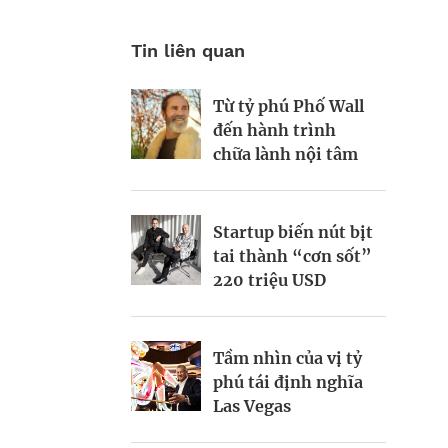
Tin liên quan
Từ tỷ phú Phố Wall
Canh bạc của tỷ phú
Bí quyết thành công
đến hành trình
Enki Tan vào kỷ
của Thomas
chữa lành nội tâm
nguyên xe điện
Crowley Jr giữa lúc
ngành vận tải biển
Mỹ khó khăn
Startup biến nút bịt
Chiếc vòng cổ 150
tai thành “cơn sốt”
USD và cuộc cách
220 triệu USD
mạng chăn nuôi của
Gặp gỡ vị tỷ phú
doanh nhân 31 tuổi
đang cố hồi sinh voi
ma mút lông xù
Tầm nhìn của vị tỷ
phú tái định nghĩa
Nyrika Holkar và
Las Vegas
tham vọng làm mới
Khi ông lớn vận tải
đế chế đồ gia dụng
biển Yinson vươn