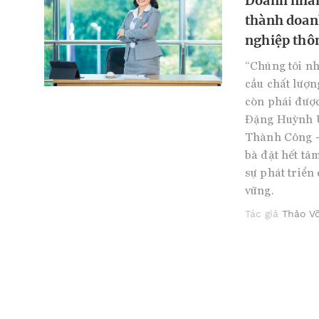
Doanh nhân
thành doanh
nghiệp thô
“Chúng tôi nh
cầu chất lượn
còn phải được
Đặng Huỳnh Ứ
Thành Công – 
bà đặt hết tâ
sự phát triể
vững.
Tác giả
Thảo V