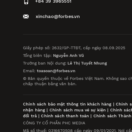
+84 39 3965551
xinchao@forbes.vn
Giấy phép số: 2632/GP-TTĐT, cấp ngày 08.09.2025
Tổng biên tập:
Nguyễn Anh Vũ
Trưởng ban Nội dung:
Lê Thị Tuyết Nhung
Email:
toasoan@forbes.vn
© Bản quyền thuộc về Forbes Việt Nam. Không sao c
chấp thuận bằng văn bản.
Chính sách bảo mật thông tin khách hàng
|
Chính s
nhận hàng
|
Chính sách mua vé sự kiện
|
Chính sác
đổi trả
|
Chính sách thanh toán
|
Chính sách Thành
CÔNG TY CỔ PHẦN PHC MEDIA
Mã số thuế: 0316670508 cấp ngày 09/01/2021. Nơi cấ