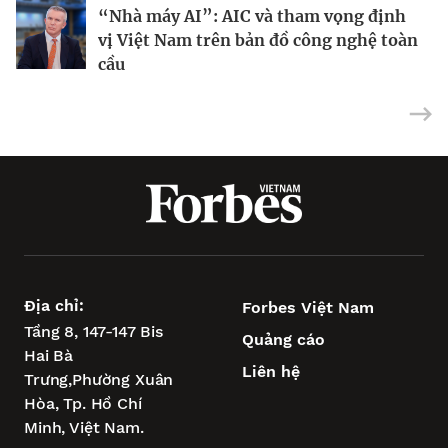
“Nhà máy AI”: AIC và tham vọng định
Tại sao IBM dồn toàn lực vào máy tính
Dùng nợ xây đế chế AI: Chiến lược táo
vị Việt Nam trên bản đồ công nghệ toàn
lượng tử?
bạo của CoreWeave
cầu
Địa chỉ:
Forbes Việt Nam
Tầng 8, 147-147 Bis
Quảng cáo
Hai Bà
Liên hệ
Trưng,
Phường Xuân
Hòa,
Tp. Hồ Chí
Minh, Việt Nam.