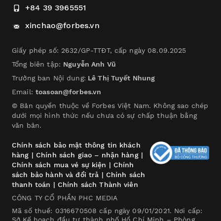
+84 39 3965551
xinchao@forbes.vn
Giấy phép số: 2632/GP-TTĐT, cấp ngày 08.09.2025
Tổng biên tập:
Nguyễn Anh Vũ
Trưởng ban Nội dung:
Lê Thị Tuyết Nhung
Email:
toasoan@forbes.vn
© Bản quyền thuộc về Forbes Việt Nam. Không sao chép
dưới mọi hình thức nếu chưa có sự chấp thuận bằng
văn bản.
Chính sách bảo mật thông tin khách
hàng
|
Chính sách giao – nhận hàng
|
Chính sách mua vé sự kiện
|
Chính
sách bảo hành và đổi trả
|
Chính sách
thanh toán
|
Chính sách Thành viên
CÔNG TY CỔ PHẦN PHC MEDIA
Mã số thuế: 0316670508 cấp ngày 09/01/2021. Nơi cấp:
Sở Kế hoạch đầu tư thành phố Hồ Chí Minh – Phòng