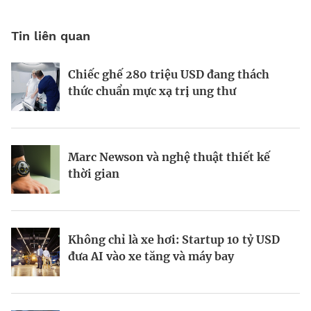
Tin liên quan
Chiếc ghế 280 triệu USD đang thách
Khi Harvard và Ivy League trở thành
Vì sao AI đang hồi sinh ngành năng
thức chuẩn mực xạ trị ung thư
mục tiêu cắt giảm ngân sách của
lượng hạt nhân toàn cầu?
Washington
Marc Newson và nghệ thuật thiết kế
Từ startup tí hon tại Ba Lan đến đế chế
Startup Apex và kỷ nguyên sản xuất vệ
thời gian
AI 6,6 tỷ USD
tinh hàng loạt
Không chỉ là xe hơi: Startup 10 tỷ USD
Doanh nhân Ukraine biến ứng dụng học
Kinh Bắc gia nhập lĩnh vực AI với dự án
đưa AI vào xe tăng và máy bay
tập Headway thành hiện tượng toàn cầu
tỷ đô