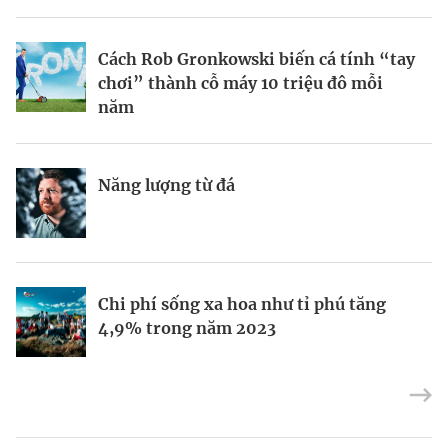
BRANDCONNECT
| Brand Contributor
Cách Rob Gronkowski biến cá tính “tay
Thợ săn khoản vay
Champagne hàng đầu cho chất riêng
chơi” thành cỗ máy 10 triệu đô mỗi
mùa lễ hội
năm
Nếu biết tận dụng, AI sẽ giúp điều hành
Kết nối liên vùng: Đòn bẩy chiến lược
Năng lượng từ đá
công ty tốt hơn
cho khu thương mại tự do TP.HCM
Định vị doanh nghiệp Việt trên bản đồ
Mukesh Ambani sắp chuyển giao quyền
Chi phí sống xa hoa như tỉ phú tăng
kinh tế toàn cầu
điều hành Reliance Industries cho các
4,9% trong năm 2023
con