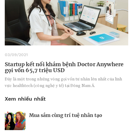
03/09/2021
Startup kết nối khám bệnh Doctor Anywhere
gọi vốn 65,7 triệu USD
Đây là một trong những vòng gọi vốn tư nhân lớn nhất của lĩnh
vực healthtech (công nghệ y tế) tại Đông Nam Á.
Xem nhiều nhất
Mua sắm cùng trí tuệ nhân tạo
Nhà sáng lập 25 tuổi và tham vọng lật
Kiểm soát bất ổn và bảo vệ sức khỏe
đổ drone Trung Quốc tại Mỹ
tinh thần khi khởi nghiệp