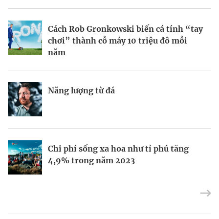
BRANDCONNECT
| Brand Contributor
Cách Rob Gronkowski biến cá tính “tay
Thợ săn khoản vay
Champagne hàng đầu cho chất riêng
chơi” thành cỗ máy 10 triệu đô mỗi
mùa lễ hội
năm
Nếu biết tận dụng, AI sẽ giúp điều hành
Kết nối liên vùng: Đòn bẩy chiến lược
Năng lượng từ đá
công ty tốt hơn
cho khu thương mại tự do TP.HCM
Định vị doanh nghiệp Việt trên bản đồ
Mukesh Ambani sắp chuyển giao quyền
Chi phí sống xa hoa như tỉ phú tăng
kinh tế toàn cầu
điều hành Reliance Industries cho các
4,9% trong năm 2023
con