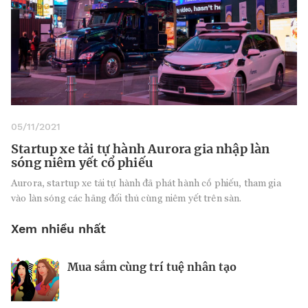
05/11/2021
Startup xe tải tự hành Aurora gia nhập làn
sóng niêm yết cổ phiếu
Aurora, startup xe tải tự hành đã phát hành cổ phiếu, tham gia
vào làn sóng các hãng đối thủ cùng niêm yết trên sàn.
Xem nhiều nhất
Mua sắm cùng trí tuệ nhân tạo
Nhà sáng lập 25 tuổi và tham vọng lật
Kiểm soát bất ổn và bảo vệ sức khỏe
đổ drone Trung Quốc tại Mỹ
tinh thần khi khởi nghiệp