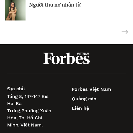
Người thu nợ nhân từ
Kỳ lân AI Baichuan huy động thành
Tỉ phú Les Wexner kiếm được 800 triệu
công 693 triệu USD
USD nhờ cổ phần trong kỳ lân AI
Địa chỉ:
Forbes Việt Nam
Tầng 8, 147-147 Bis
Quảng cáo
Hai Bà
Liên hệ
Trưng,
Phường Xuân
Hòa,
Tp. Hồ Chí
Minh, Việt Nam.