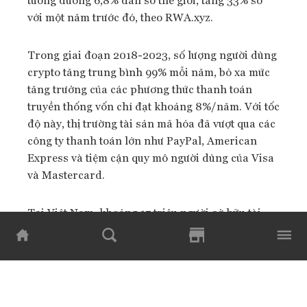
với một năm trước đó, theo RWA.xyz.
Trong giai đoạn 2018-2023, số lượng người dùng
crypto tăng trung bình 99% mỗi năm, bỏ xa mức
tăng trưởng của các phương thức thanh toán
truyền thống vốn chỉ đạt khoảng 8%/năm. Với tốc
độ này, thị trường tài sản mã hóa đã vượt qua các
công ty thanh toán lớn như PayPal, American
Express và tiệm cận quy mô người dùng của Visa
và Mastercard.
Tại Việt Nam, khoảng 17 triệu người sở hữu tài
sản mã hóa, đưa quốc gia này đứng thứ 7 toàn
cầu. Trong giai đoạn 2023-2024, dòng vốn ra
vào thị trường blockchain tại Việt Nam đạt
khoảng 105 tỷ USD, mang lại lợi nhuận ròng gần
1,2 tỷ USD. Đáng chú ý, có đến 85% người làm việc