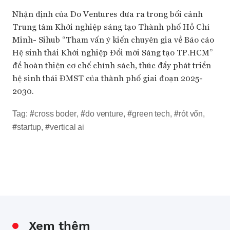
Nhận định của Do Ventures đưa ra trong bối cảnh
Trung tâm Khởi nghiệp sáng tạo Thành phố Hồ Chí
Minh- Sihub “Tham vấn ý kiến chuyên gia về Báo cáo
Hệ sinh thái Khởi nghiệp Đổi mới Sáng tạo TP.HCM”
để hoàn thiện cơ chế chính sách, thúc đẩy phát triển
hệ sinh thái ĐMST của thành phố giai đoạn 2025-
2030.
Tag:
#
cross boder
,
#
do venture
,
#
green tech
,
#
rót vốn
,
#
startup
,
#
vertical ai
Xem thêm