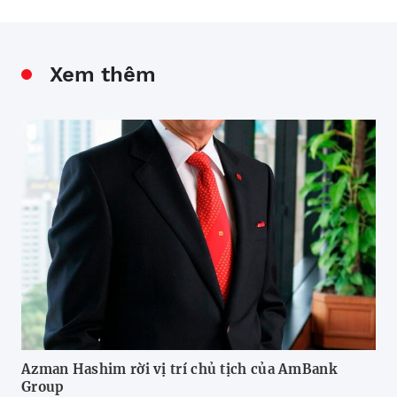
Xem thêm
Azman Hashim rời vị trí chủ tịch của AmBank
Tỉ
Group
nhấ