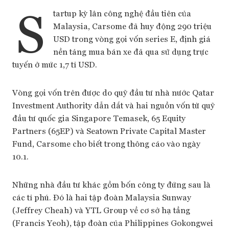
S
tartup kỳ lân công nghệ đầu tiên của
Malaysia, Carsome đã huy động 290 triệu
USD trong vòng gọi vốn series E, định giá
nền tảng mua bán xe đã qua sử dụng trực
tuyến ở mức 1,7 tỉ USD.
Vòng gọi vốn trên được do quỹ đầu tư nhà nước Qatar
Investment Authority dẫn dắt và hai nguồn vốn từ quỹ
đầu tư quốc gia Singapore Temasek, 65 Equity
Partners (65EP) và Seatown Private Capital Master
Fund, Carsome cho biết trong thông cáo vào ngày
10.1.
Những nhà đầu tư khác gồm bốn công ty đứng sau là
các tỉ phú. Đó là hai tập đoàn Malaysia Sunway
(Jeffrey Cheah) và YTL Group về cơ sở hạ tầng
(Francis Yeoh), tập đoàn của Philippines Gokongwei