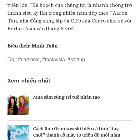
triển lớn. “Kế hoạch của chúng tôi là nhanh chóng trở
thành siêu kỳ lân trong nhiều năm tiếp theo,” Aaron
Tan, nhà đồng sáng lập và CEO của Carro chia sẻ với
Forbes Asia vào tháng 8.2021.
Biên dịch:
Minh Tuấn
Tag:
#
carsome
,
#
malaysia
,
#
startup
Xem nhiều nhất
Mua sắm cùng trí tuệ nhân tạo
Nhà sáng lập 25 tuổi và tham vọng lật đổ
Kiểm soát bất ổn và bảo vệ sức khỏe tinh
drone Trung Quốc tại Mỹ
thần khi khởi nghiệp
Cách Rob Gronkowski biến cá tính “tay
Thợ săn khoản vay
BRANDCONNECT
| Brand Contributor
Champagne hàng đầu cho chất riêng mùa lễ
chơi” thành cỗ máy 10 triệu đô mỗi năm