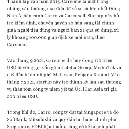
Thành lập vào năm 2015, Carsome là một trong
những sàn thương mại điện tử về xe cũ lớn nhất Đông
Nam Á, bên cạnh Carro và Carousell. Startup này hỗ
trợ kiểm định, chuyển quyền sở hữu sang tài chính
giữa người tiêu dùng và người bán xe qua sử dụng, xử
lý khoảng 100.000 giao dịch xe mỗi năm, theo
Carsome.
Vào tháng 9.2021, Carsome đã huy động 170 triệu
USD từ vòng gọi vốn gồm Catcha Group, MediaTek và
quỹ đầu tư chính phủ Malaysia, Penjana Kapital. Vào
tháng 7.2021, startup này trở thành kỳ lân sau thương
vụ thâu tóm công ty niêm yết tại Úc, iCar Asia trị giá
200 triệu USD.
Trong khi đó, Carro, công ty đặt tại Singapore và do
SoftBank, Mitsubishi và quỹ đầu tư thuộc chính phủ
Singapore, EDBI hậu thuẫn, cũng có kế hoạch phát