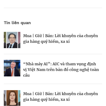
Tin liên quan
Mua | Giữ | Bán: Lời khuyên của chuyên
Kinh Bắc gia nhập lĩnh vực AI với dự án
Tiền cũng mọc trên cây, chỉ là hơi chậm
gia hàng quý hiếm, xa xỉ
tỷ đô
chút?
“Nhà máy AI”: AIC và tham vọng định
Chiến lược bảo vệ vốn trước rủi ro thị
Chuyên gia “theo dõi” tỷ phú
vị Việt Nam trên bản đồ công nghệ toàn
trường
cầu
BRANDCONNECT
| Brand Contributor
Mua | Giữ | Bán: Lời khuyên của chuyên
Mua | Giữ | Bán: Lời khuyên của chuyên
Hiệp hội Logistics và Cảng biển
gia hàng quý hiếm, xa xỉ
gia hàng quý hiếm, xa xỉ
TP.HCM: Hợp nhất sức mạnh, vươn tầm