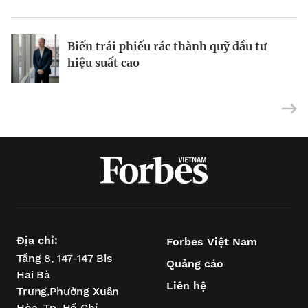
khu vực
Từ nỗi lo về mụn đến doanh thu 10 triệu
Biến trái phiếu rác thành quỹ đầu tư
USD
Tại sao cổ phiếu vốn hóa nhỏ đã sẵn
hiệu suất cao
sàng phục hồi?
Địa chỉ:
Forbes Việt Nam
Tầng 8, 147-147 Bis
Quảng cáo
Hai Bà
Liên hệ
Trưng,
Phường Xuân
Hòa,
Tp. Hồ Chí