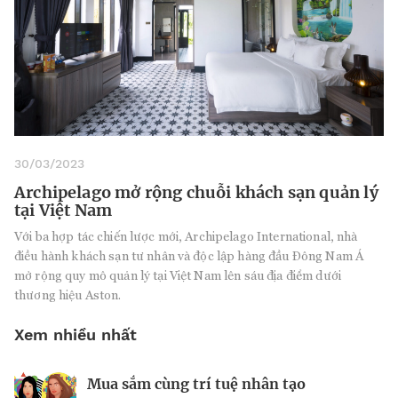
30/03/2023
Archipelago mở rộng chuỗi khách sạn quản lý
tại Việt Nam
Với ba hợp tác chiến lược mới, Archipelago International, nhà
điều hành khách sạn tư nhân và độc lập hàng đầu Đông Nam Á
mở rộng quy mô quản lý tại Việt Nam lên sáu địa điểm dưới
thương hiệu Aston.
Xem nhiều nhất
Mua sắm cùng trí tuệ nhân tạo
Nhà sáng lập 25 tuổi và tham vọng lật
Kiểm soát bất ổn và bảo vệ sức khỏe