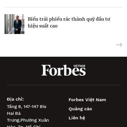
khu vực
Từ nỗi lo về mụn đến doanh thu 10 triệu
Biến trái phiếu rác thành quỹ đầu tư
USD
Tại sao cổ phiếu vốn hóa nhỏ đã sẵn
hiệu suất cao
sàng phục hồi?
Địa chỉ:
Forbes Việt Nam
Tầng 8, 147-147 Bis
Quảng cáo
Hai Bà
Liên hệ
Trưng,
Phường Xuân
Hòa,
Tp. Hồ Chí