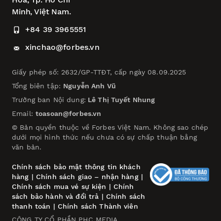
Minh, Việt Nam.
+84 39 3965551
xinchao@forbes.vn
Giấy phép số: 2632/GP-TTĐT, cấp ngày 08.09.2025
Tổng biên tập:
Nguyễn Anh Vũ
Trưởng ban Nội dung:
Lê Thị Tuyết Nhung
Email:
toasoan@forbes.vn
© Bản quyền thuộc về Forbes Việt Nam. Không sao chép
dưới mọi hình thức nếu chưa có sự chấp thuận bằng
văn bản.
Chính sách bảo mật thông tin khách
hàng
|
Chính sách giao – nhận hàng
|
Chính sách mua vé sự kiện
|
Chính
sách bảo hành và đổi trả
|
Chính sách
thanh toán
|
Chính sách Thành viên
CÔNG TY CỔ PHẦN PHC MEDIA