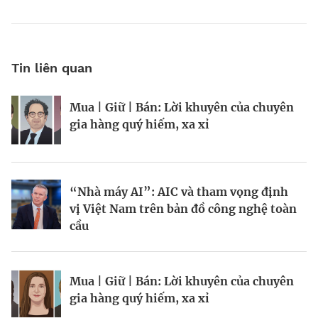
Tin liên quan
Mua | Giữ | Bán: Lời khuyên của chuyên
Kinh Bắc gia nhập lĩnh vực AI với dự án
Tiền cũng mọc trên cây, chỉ là hơi chậm
gia hàng quý hiếm, xa xỉ
tỷ đô
chút?
“Nhà máy AI”: AIC và tham vọng định
Chiến lược bảo vệ vốn trước rủi ro thị
Chuyên gia “theo dõi” tỷ phú
vị Việt Nam trên bản đồ công nghệ toàn
trường
cầu
BRANDCONNECT
| Brand Contributor
Mua | Giữ | Bán: Lời khuyên của chuyên
Mua | Giữ | Bán: Lời khuyên của chuyên
Hiệp hội Logistics và Cảng biển
gia hàng quý hiếm, xa xỉ
gia hàng quý hiếm, xa xỉ
TP.HCM: Hợp nhất sức mạnh, vươn tầm