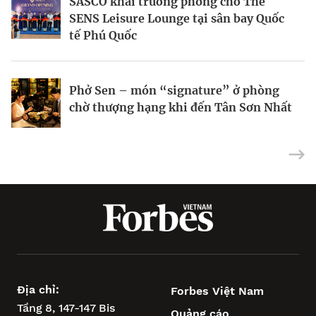
SASCO khai trương phòng chờ The
20 quốc gia thân thiện nhất thế giới
Điểm hẹn mua sắm mùa hè “Chờ bay
SENS Leisure Lounge tại sân bay Quốc
theo Remitly
sành điệu – sắm ngay hàng hiệu”
tế Phú Quốc
Explorations Company hợp tác LOVE
Phở Sen – món “signature” ở phòng
Quà Valentine cho những người thích di
BRAND & Co. nâng cao nhận thức bảo
chờ thượng hạng khi đến Tân Sơn Nhất
chuyển
tồn đại dương
Địa chỉ:
Forbes Việt Nam
Tầng 8, 147-147 Bis
Quảng cáo