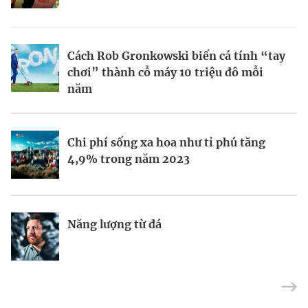
BRANDCONNECT
| Brand Contributor
Cách Rob Gronkowski biến cá tính “tay
Thợ săn khoản vay
Champagne hàng đầu cho chất riêng
chơi” thành cỗ máy 10 triệu đô mỗi
mùa lễ hội
năm
Nếu biết tận dụng, AI sẽ giúp điều hành
Mukesh Ambani sắp chuyển giao quyền
Chi phí sống xa hoa như tỉ phú tăng
công ty tốt hơn
điều hành Reliance Industries cho các
4,9% trong năm 2023
con
Định vị doanh nghiệp Việt trên bản đồ
Năng lượng từ đá
“Bà hoàng” trang điểm Bobbi Brown
kinh tế toàn cầu
chuyển kênh dạy làm đẹp