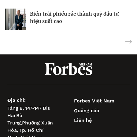
Từ nỗi lo về mụn đến doanh thu 10 triệu
Biến trái phiếu rác thành quỹ đầu tư
USD
Tại sao cổ phiếu vốn hóa nhỏ đã sẵn
hiệu suất cao
sàng phục hồi?
Địa chỉ:
Forbes Việt Nam
Tầng 8, 147-147 Bis
Quảng cáo
Hai Bà
Liên hệ
Trưng,
Phường Xuân
Hòa,
Tp. Hồ Chí