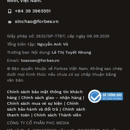
Minh, Việt Nam.
+84 39 3965551
xinchao@forbes.vn
Giấy phép số: 2632/GP-TTĐT, cấp ngày 08.09.2025
Tổng biên tập:
Nguyễn Anh Vũ
Trưởng ban Nội dung:
Lê Thị Tuyết Nhung
Email:
toasoan@forbes.vn
© Bản quyền thuộc về Forbes Việt Nam. Không sao chép
dưới mọi hình thức nếu chưa có sự chấp thuận bằng
văn bản.
Chính sách bảo mật thông tin khách
hàng
|
Chính sách giao – nhận hàng
|
Chính sách mua vé sự kiện
|
Chính
sách bảo hành và đổi trả
|
Chính sách
thanh toán
|
Chính sách Thành viên
CÔNG TY CỔ PHẦN PHC MEDIA