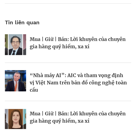
Tin liên quan
Mua | Giữ | Bán: Lời khuyên của chuyên
Kinh Bắc gia nhập lĩnh vực AI với dự án
Tiền cũng mọc trên cây, chỉ là hơi chậm
gia hàng quý hiếm, xa xỉ
tỷ đô
chút?
“Nhà máy AI”: AIC và tham vọng định
Chiến lược bảo vệ vốn trước rủi ro thị
Chuyên gia “theo dõi” tỷ phú
vị Việt Nam trên bản đồ công nghệ toàn
trường
cầu
BRANDCONNECT
| Brand Contributor
Mua | Giữ | Bán: Lời khuyên của chuyên
Mua | Giữ | Bán: Lời khuyên của chuyên
Hiệp hội Logistics và Cảng biển
gia hàng quý hiếm, xa xỉ
gia hàng quý hiếm, xa xỉ
TP.HCM: Hợp nhất sức mạnh, vươn tầm
khu vực