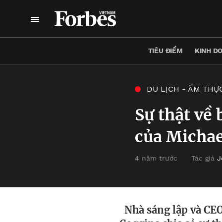
TIÊU ĐIỂM
KINH D
DU LỊCH - ẨM THỰ
Sự thật về
của Michae
4 năm trước
Tác giả
J
Nhà sáng lập và CEO