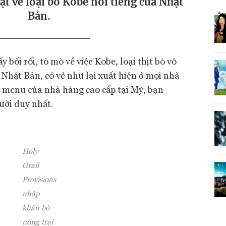
ật về loại bò Kobe nổi tiếng của Nhật
Bản.
 bối rối, tò mò về việc Kobe, loại thịt bò vô
Nhật Bản, có vẻ như lại xuất hiện ở mọi nhà
à menu của nhà hàng cao cấp tại Mỹ, bạn
ười duy nhất.
Holy
Grail
Provisions
nhập
khẩu bò
nông trại