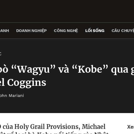
OANH
DOANH NGHIỆP
CÔNG NGHỆ
LỐI SỐNG
CÂU CHUYỆ
C
 bò “Wagyu” và “Kobe” qua 
l Coggins
ohn Mariani
 của Holy Grail Provisions, Michael
Xe