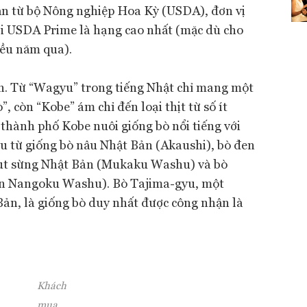
n từ bộ Nông nghiệp Hoa Kỳ (USDA), đơn vị
với USDA Prime là hạng cao nhất (mặc dù cho
iều năm qua).
ản. Từ “Wagyu” trong tiếng Nhật chỉ mang một
”, còn “Kobe” ám chỉ đến loại thịt từ số ít
thành phố Kobe nuôi giống bò nổi tiếng với
u từ giống bò nâu Nhật Bản (Akaushi), bò đen
cụt sừng Nhật Bản (Mukaku Washu) và bò
n Nangoku Washu). Bò Tajima-gyu, một
ản, là giống bò duy nhất được công nhận là
Khách
mua