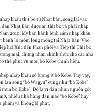
hập khẩu thịt bò từ Nhật bản, song lại vào
i dân Nhật Bản được ăn thịt bò và phải nhập
. Năm 2010, Mỹ ban hành lệnh cấm nhập khẩu
t bệnh lở mồm long móng tại Nhật Bản. Vào
p hội Xúc tiến Phân phối và Tiếp thị Thịt bò
ương mại, chứng nhận chính thức cho các nhà
 có thề phục vụ món bò Kobe chính hiệu.
hép nhập khẩu số lượng ít bò Kobe. Tuy vậy,
iện làn sóng “bò Wagyu” cũng như “bò Kobe”
đi mua bò Kobe”. Đó là vì dán nhãn nguồn gốc
 mờ, nhiều nhà hàng dán mác “bò Kobe” hay
ản phẩm và không bị phạt.