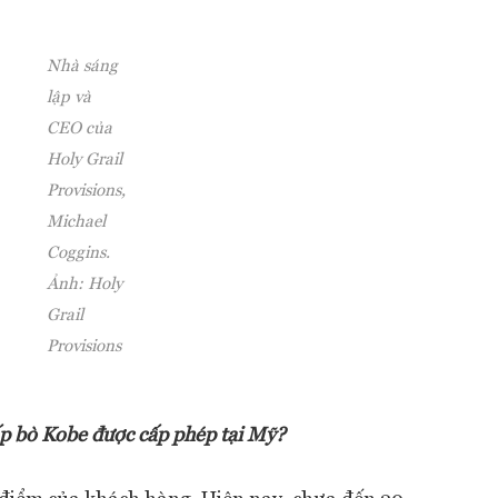
Nhà sáng
lập và
CEO của
Holy Grail
Provisions,
Michael
Coggins.
Ảnh: Holy
Grail
Provisions
ấp bò Kobe được cấp phép tại Mỹ?
điểm của khách hàng. Hiện nay, chưa đến 20