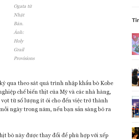
Ogata từ
Nhật
Ti
Bản.
Ảnh:
Holy
Grail
Provisions
kỷ qua theo sát quá trình nhập khẩu bò Kobe
ghiệp chế biến thịt của Mỹ và các nhà hàng,
vọt từ số lượng ít ỏi cho đến việc trở thành
ỗi ngày trong năm, nếu bạn sẵn sàng bỏ ra
hịt bò này được thay đổi để phù hợp với xếp