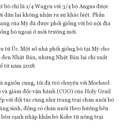
t bò chỉ là 1/4 Wagyu với 3/4 bò Angus được
i dân lại không nhận ra sự khác biệt. Phần
bang của Mỹ đã được phối giống với bò nội địa
giống bò ngoại ở môi trường mới.
 từ Úc. Một số nhà phối giống bò tại Mỹ cho
 đen Nhật Bản, nhưng Nhật Bản lại chỉ xuất
ể từ năm 2018.
và nguồn cung, tôi đã trò chuyện với Mochael
p và giám đốc vận hành (COO) của Holy Grail
iếp với đối tác cũng như trang trại chăn nuôi bò
ng sinh, đồng cỏ chăn nuôi theo hướng bền
, bên cạnh nhập khẩu bò Kobe từ nông trại