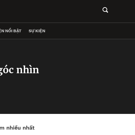
N NỔI BẬT
SỰ KIỆN
góc nhìn
m nhiều nhất