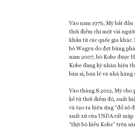
Vào năm 1976, Mỹ bắt đầu n
thời điểm chỉ một vài ngườ
khẩu từ các quốc gia khác
bò Wagyu do đợt bùng phá
năm 2007, bò Kobe được Hiệ
Kobe đăng ký nhãn hiệu th
bán sỉ, bán lẻ và nhà hàng
Vào tháng 8.2012, Mỹ cho p
kể từ thời điểm đó, xuất h
và tạo ra hiệu ứng “đổ xô 
xuất xứ của USDA rất mập
“thịt bò kiểu Kobe” trên s