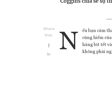
Coggins chia sẻ sự th
N
Share
ếu bạn cảm thấy
this:
cùng hiếm của 
hàng bít tết v
không phải ng