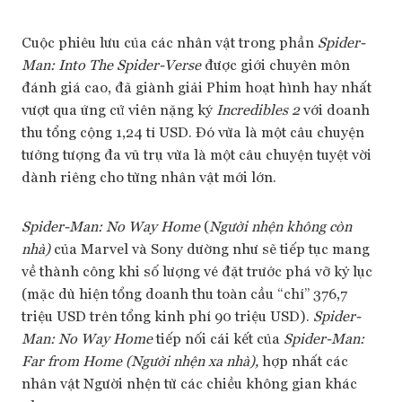
Cuộc phiêu lưu của các nhân vật trong phần
Spider-
Man: Into The Spider-Verse
được giới chuyên môn
đánh giá cao, đã giành giải Phim hoạt hình hay nhất
vượt qua ứng cử viên nặng ký
Incredibles 2
với doanh
thu tổng cộng 1,24 tỉ USD. Đó vừa là một câu chuyện
tưởng tượng đa vũ trụ vừa là một câu chuyện tuyệt vời
dành riêng cho từng nhân vật mới lớn.
Spider-Man: No Way Home
(
Người nhện không còn
nhà)
của Marvel và Sony dường như sẽ tiếp tục mang
về thành công khi số lượng vé đặt trước phá vỡ kỷ lục
(mặc dù hiện tổng doanh thu toàn cầu “chỉ” 376,7
triệu USD trên tổng kinh phí 90 triệu USD).
Spider-
Man: No Way Home
tiếp nối cái kết của
Spider-Man:
Far from Home (Người nhện xa nhà),
hợp nhất các
nhân vật Người nhện từ các chiều không gian khác