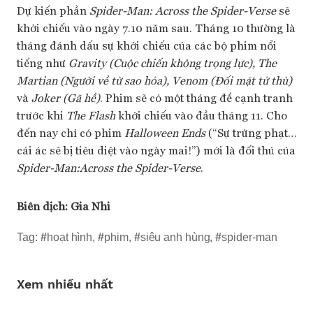
Dự kiến phần
Spider-Man: Across the Spider-Verse
sẽ
khởi chiếu vào ngày 7.10 năm sau. Tháng 10 thường là
tháng đánh dấu sự khởi chiếu của các bộ phim nổi
tiếng như
Gravity (Cuộc chiến không trọng lực), The
Martian (Người về từ sao hỏa), Venom (Đối mặt tử thù)
và
Joker (Gã hề)
. Phim sẽ có một tháng để cạnh tranh
trước khi
The Flash
khởi chiếu vào đầu tháng 11. Cho
đến nay chỉ có phim
Halloween Ends
(“Sự trừng phạt…
cái ác sẽ bị tiêu diệt vào ngày mai!”) mới là đối thủ của
Spider-Man:Across the Spider-Verse
.
Biên dịch:
Gia Nhi
Tag:
#
hoạt hình
,
#
phim
,
#
siêu anh hùng
,
#
spider-man
Xem nhiều nhất