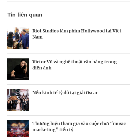
Tin liên quan
Riot Studios làm phim Hollywood tại Việt
Hiểu đúng gen Z
Phim siêu anh hùng Marvel mở màn phòng
Nam
vé ấn tượng
Victor Vũ và nghệ thuật cân bằng trong
Tận dụng nền tảng trực tuyến Bad Bunny
Nhóm nhạc Stray Kids dẫn đầu bảng xếp
điện ảnh
xây dựng đế chế giải trí hàng đầu thế giới
hạng Billboard 200 của Hoa Kỳ
Nền kinh tế tỷ đô tại giải Oscar
Arnold Schwarzenegge – “Kẻ hủy diệt” tỉ
Nghệ sĩ guitar Bruce Springsteen trở thành
đô
tỉ phú
Thương hiệu tham gia vào cuộc chơi “music
Ngôi sao quần vợt Serbia Novak Djokovic
Ca sĩ Lisa lập kỷ lục mới với ca khúc solo đầu
marketing” tiền tỷ
giành huy chương vàng Olympic đầu tiên
tiên