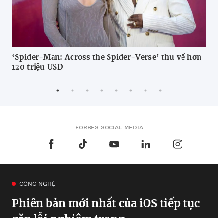
‘Spider-Man: Across the Spider-Verse’ thu về hơn
‘Sp
120 triệu USD
thu
FORBES SOCIAL MEDIA
CÔNG NGHỆ
Phiên bản mới nhất của iOS tiếp tục