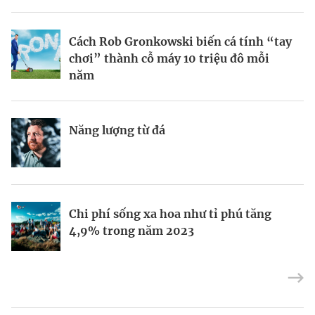
BRANDCONNECT
| Brand Contributor
Cách Rob Gronkowski biến cá tính “tay
Thợ săn khoản vay
Champagne hàng đầu cho chất riêng
chơi” thành cỗ máy 10 triệu đô mỗi
mùa lễ hội
năm
Nếu biết tận dụng, AI sẽ giúp điều hành
Kết nối liên vùng: Đòn bẩy chiến lược
Năng lượng từ đá
công ty tốt hơn
cho khu thương mại tự do TP.HCM
Định vị doanh nghiệp Việt trên bản đồ
Mukesh Ambani sắp chuyển giao quyền
Chi phí sống xa hoa như tỉ phú tăng
kinh tế toàn cầu
điều hành Reliance Industries cho các
4,9% trong năm 2023
con