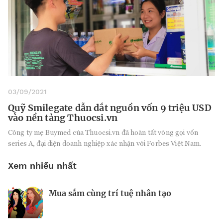
03/09/2021
Quỹ Smilegate dẫn dắt nguồn vốn 9 triệu USD
vào nền tảng Thuocsi.vn
Công ty mẹ Buymed của Thuocsi.vn đã hoàn tất vòng gọi vốn
series A, đại diện doanh nghiệp xác nhận với Forbes Việt Nam.
Xem nhiều nhất
Mua sắm cùng trí tuệ nhân tạo
Nhà sáng lập 25 tuổi và tham vọng lật
Kiểm soát bất ổn và bảo vệ sức khỏe
đổ drone Trung Quốc tại Mỹ
tinh thần khi khởi nghiệp