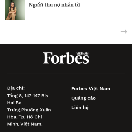
Người thu nợ nhân từ
Kỳ lân AI Baichuan huy động thành
Tỉ phú Les Wexner kiếm được 800 triệu
công 693 triệu USD
USD nhờ cổ phần trong kỳ lân AI
Địa chỉ:
Forbes Việt Nam
Tầng 8, 147-147 Bis
Quảng cáo
Hai Bà
Liên hệ
Trưng,
Phường Xuân
Hòa,
Tp. Hồ Chí
Minh, Việt Nam.