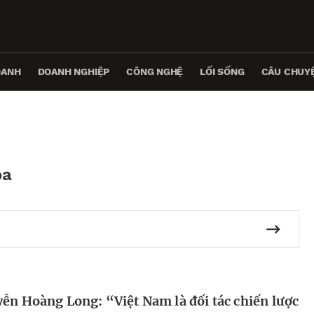
OANH
DOANH NGHIỆP
CÔNG NGHỆ
LỐI SỐNG
CÂU CHUYỆ
óa
ễn Hoàng Long: “Việt Nam là đối tác chiến lược