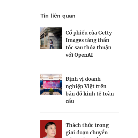
Tin liên quan
Cổ phiếu của Getty
Động lực và những
World Bank: Việt
Images tăng thần
“điểm nghẽn” trên
Nam cần điều chỉnh
tốc sau thỏa thuận
hành trình kiến
mô hình tăng
với OpenAI
thiết đô thị xanh
trưởng
Định vị doanh
Bất động sản công
Bà Đặng Minh
nghiệp Việt trên
nghiệp xanh: sức
Phương: Mạnh dạn
bản đồ kinh tế toàn
mạnh từ công nghệ
đón cơ hội, tạo dấu
cầu
và vốn
ấn mới
Thách thức trong
Từ hài hòa đến
Viết lại chiến lược
giai đoạn chuyển
hưng thịnh: Phụ nữ
kinh doanh trong