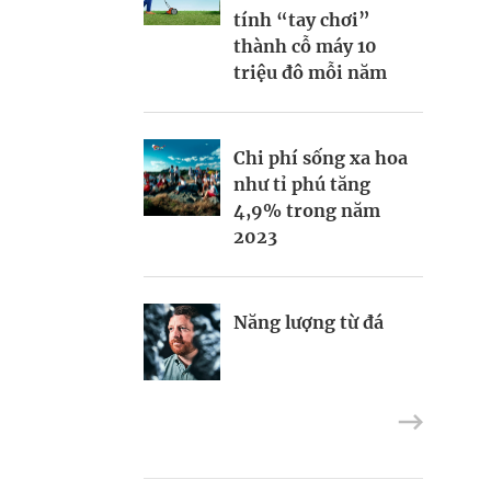
Thợ săn khoản vay
Contributor
tính “tay chơi”
Champagne hàng
thành cỗ máy 10
đầu cho chất riêng
triệu đô mỗi năm
mùa lễ hội
Nếu biết tận dụng,
Chi phí sống xa hoa
AI sẽ giúp điều
Mukesh Ambani sắp
như tỉ phú tăng
hành công ty tốt
chuyển giao quyền
4,9% trong năm
hơn
điều hành Reliance
2023
Industries cho các
con
Định vị doanh
Năng lượng từ đá
nghiệp Việt trên
bản đồ kinh tế toàn
“Bà hoàng” trang
cầu
điểm Bobbi Brown
chuyển kênh dạy
làm đẹp