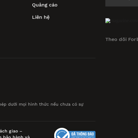
Quảng cáo
Liên hệ
Theo dõi For
hép dưới mọi hình thức nếu chưa có sự
ách giao –
h bảo hành và