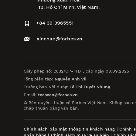
Tp. Hồ Chí Minh, Việt Nam.
+84 39 3965551
xinchao@forbes.vn
Giấy phép số: 2632/GP-TTĐT, cấp ngày 08.09.2025
Tổng biên tập:
Nguyễn Anh Vũ
Trưởng ban Nội dung:
Lê Thị Tuyết Nhung
Email:
toasoan@forbes.vn
© Bản quyền thuộc về Forbes Việt Nam. Không sao c
chấp thuận bằng văn bản.
Chính sách bảo mật thông tin khách hàng
|
Chính s
nhận hàng
|
Chính sách mua vé sự kiện
|
Chính sác