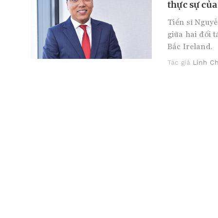
thực sự củ
Tiến sĩ Nguyễ
giữa hai đối 
Bắc Ireland.
Tác giả
Linh Ch