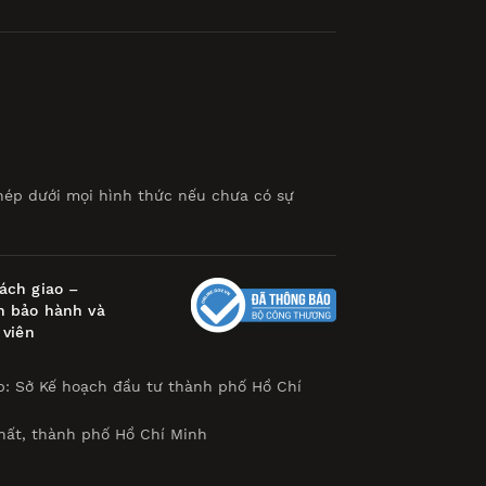
hép dưới mọi hình thức nếu chưa có sự
ách giao –
h bảo hành và
 viên
p: Sở Kế hoạch đầu tư thành phố Hồ Chí
hất, thành phố Hồ Chí Minh