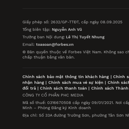
Giấy phép số: 2632/GP-TTĐT, cấp ngày 08.09.2025
Tổng biên tập:
Nguyễn Anh Vũ
Trưởng ban Nội dung:
Lê Thị Tuyết Nhung
Email:
toasoan@forbes.vn
© Bản quyền thuộc về Forbes Việt Nam. Không sao c
chấp thuận bằng văn bản.
Chính sách bảo mật thông tin khách hàng
|
Chính s
nhận hàng
|
Chính sách mua vé sự kiện
|
Chính sác
đổi trả
|
Chính sách thanh toán
|
Chính sách Thành
CÔNG TY CỔ PHẦN PHC MEDIA
Mã số thuế: 0316670508 cấp ngày 09/01/2021. Nơi cấ
Minh – Phòng Đăng ký Kinh doanh
Địa chỉ: Số 33A đường Trường Sơn, phường Tân Sơn N