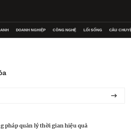
OANH
DOANH NGHIỆP
CÔNG NGHỆ
LỐI SỐNG
CÂU CHUYỆ
óa
 pháp quản lý thời gian hiệu quả