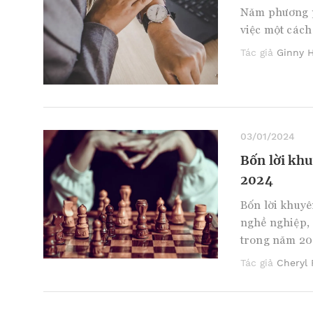
Năm phương p
việc một cách
Tác giả
Ginny 
03/01/2024
Bốn lời kh
2024
Bốn lời khuyê
nghề nghiệp, 
trong năm 20
Tác giả
Cheryl