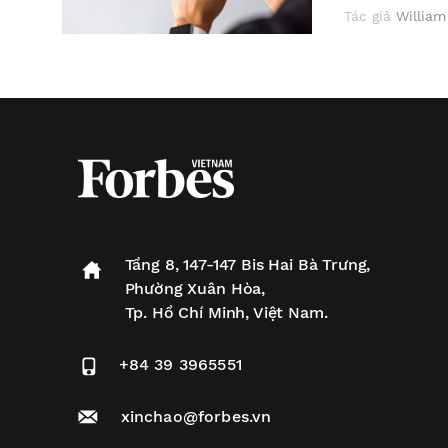
Tác giả
William
Tầng 8, 147-147 Bis Hai Bà Trưng,
Phường Xuân Hòa,
Tp. Hồ Chí Minh, Việt Nam.
+84 39 3965551
xinchao@forbes.vn