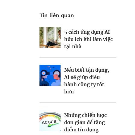
Tin liên quan
5 cách ứng dụng AI
75% nữ điều hành ở
4 lời khuyên để trở
hữu ích khi làm việc
Hoa Kỳ mắc hội
thành một lãnh đạo
tại nhà
chứng nghi ngờ bản
tốt hơn trong năm
thân
mới
Nếu biết tận dụng,
AI sẽ giúp điều
Bốn bài học giúp
Kiểm soát bất ổn và
hành công ty tốt
nâng cao khả năng
bảo vệ sức khỏe
hơn
lãnh đạo của năm
tinh thần khi khởi
2024
nghiệp
Những chiến lược
đơn giản để tăng
Những lời khuyên
Làm thêm giờ ảnh
điểm tín dụng
hữu ích để bước vào
hưởng đến năng