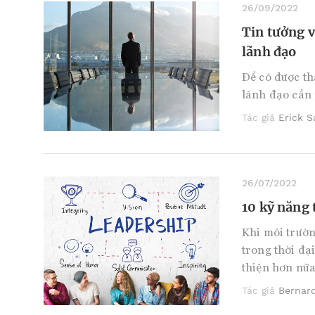
26/09/2022
Tin tưởng 
lãnh đạo
Để có được t
lãnh đạo cần 
Tác giả
Erick 
26/07/2022
10 kỹ năng 
Khi môi trườn
trong thời đạ
thiện hơn nữa
Tác giả
Bernar