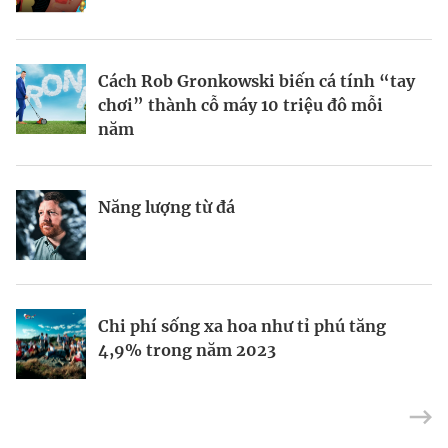
BRANDCONNECT
| Brand Contributor
Cách Rob Gronkowski biến cá tính “tay
Thợ săn khoản vay
Champagne hàng đầu cho chất riêng
chơi” thành cỗ máy 10 triệu đô mỗi
mùa lễ hội
năm
Nếu biết tận dụng, AI sẽ giúp điều hành
Kết nối liên vùng: Đòn bẩy chiến lược
Năng lượng từ đá
công ty tốt hơn
cho khu thương mại tự do TP.HCM
Định vị doanh nghiệp Việt trên bản đồ
Mukesh Ambani sắp chuyển giao quyền
Chi phí sống xa hoa như tỉ phú tăng
kinh tế toàn cầu
điều hành Reliance Industries cho các
4,9% trong năm 2023
con