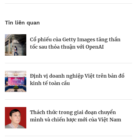
Tin liên quan
Cổ phiếu của Getty Images tăng thần
Động lực và những “điểm nghẽn” trên
World Bank: Việt Nam cần điều chỉnh
tốc sau thỏa thuận với OpenAI
hành trình kiến thiết đô thị xanh
mô hình tăng trưởng
Định vị doanh nghiệp Việt trên bản đồ
Bất động sản công nghiệp xanh: sức
Bà Đặng Minh Phương: Mạnh dạn đón
kinh tế toàn cầu
mạnh từ công nghệ và vốn
cơ hội, tạo dấu ấn mới
Thách thức trong giai đoạn chuyển
Từ hài hòa đến hưng thịnh: Phụ nữ
Viết lại chiến lược kinh doanh trong
mình và chiến lược mới của Việt Nam
trong tầm nhìn kinh tế của Canada tại
thời đại bất định
Việt Nam