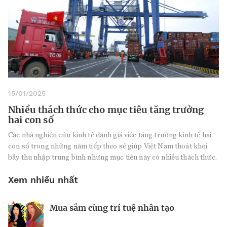
15/01/2025
Nhiều thách thức cho mục tiêu tăng trưởng
hai con số
Các nhà nghiên cứu kinh tế đánh giá việc tăng trưởng kinh tế hai
con số trong những năm tiếp theo sẽ giúp Việt Nam thoát khỏi
bẫy thu nhập trung bình nhưng mục tiêu này có nhiều thách thức.
Xem nhiều nhất
Mua sắm cùng trí tuệ nhân tạo
Nhà sáng lập 25 tuổi và tham vọng lật
Kiểm soát bất ổn và bảo vệ sức khỏe
đổ drone Trung Quốc tại Mỹ
tinh thần khi khởi nghiệp