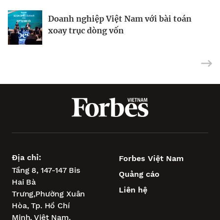
Doanh nghiệp Việt Nam với bài toán
Vũng Tàu – “điểm tựa vịnh biển” để
Siêu dự án tìm bệ phóng khi xoay trục
xoay trục dòng vốn
TP.HCM vươn tầm châu Á
tăng trưởng
Địa chỉ:
Forbes Việt Nam
Tầng 8, 147-147 Bis
Quảng cáo
Hai Bà
Liên hệ
Trưng,
Phường Xuân
Hòa,
Tp. Hồ Chí
Minh, Việt Nam.