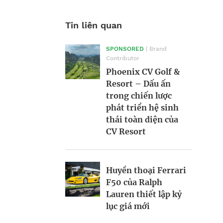
Tin liên quan
SPONSORED
| Brand
Morgan Supersport
Victor Vũ và nghệ
Contributor
2025: Siêu xe hiện
thuật cân bằng
Phoenix CV Golf &
đại trong dáng vẻ
trong điện ảnh
Resort – Dấu ấn
hoài cổ
trong chiến lược
phát triển hệ sinh
Nền kinh tế tỷ đô
thái toàn diện của
BRANDCONNECT
| Brand
tại giải Oscar
CV Resort
Contributor
Phòng chờ thương
gia SASCO – Trải
Huyền thoại Ferrari
nghiệm quốc tế, kết
Thương hiệu tham
F50 của Ralph
tinh bản sắc
gia vào cuộc chơi
Lauren thiết lập kỷ
“music marketing”
lục giá mới
tiền tỷ
Hàng xóm tỷ phú