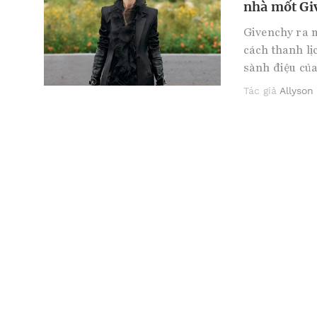
nhà mốt Gi
Givenchy ra m
cách thanh lị
sành điệu của
Tác giả
Allyson