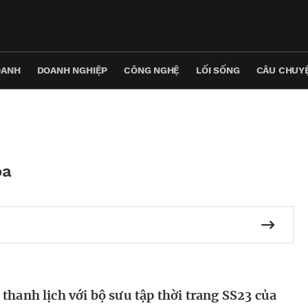
OANH
DOANH NGHIỆP
CÔNG NGHỆ
LỐI SỐNG
CÂU CHUYỆ
óa
thanh lịch với bộ sưu tập thời trang SS23 của