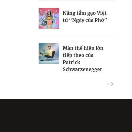
của ông Donald
Nâng tầm gạo Việt
Trump
Hiểu đúng gen Z
từ “Ngày của Phở”
Riot Studios làm
phim Hollywood tại
Màn thể hiện lớn
Việt Nam
tiếp theo của
Patrick
Schwarzenegger