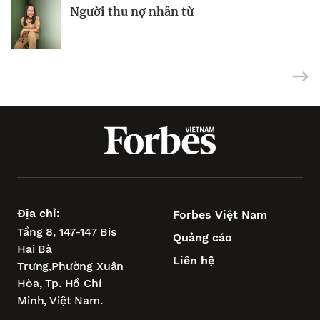
Người thu nợ nhân từ
Kỳ lân AI Baichuan huy động thành
Tỉ phú Les Wexner kiếm được 800 triệu
công 693 triệu USD
USD nhờ cổ phần trong kỳ lân AI
Địa chỉ:
Forbes Việt Nam
Tầng 8, 147-147 Bis
Quảng cáo
Hai Bà
Liên hệ
Trưng,
Phường Xuân
Hòa,
Tp. Hồ Chí
Minh, Việt Nam.