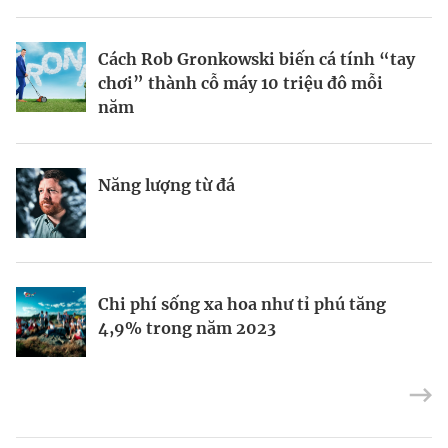
BRANDCONNECT
| Brand Contributor
Cách Rob Gronkowski biến cá tính “tay
Thợ săn khoản vay
Champagne hàng đầu cho chất riêng
chơi” thành cỗ máy 10 triệu đô mỗi
mùa lễ hội
năm
Nếu biết tận dụng, AI sẽ giúp điều hành
Kết nối liên vùng: Đòn bẩy chiến lược
Năng lượng từ đá
công ty tốt hơn
cho khu thương mại tự do TP.HCM
Định vị doanh nghiệp Việt trên bản đồ
Mukesh Ambani sắp chuyển giao quyền
Chi phí sống xa hoa như tỉ phú tăng
kinh tế toàn cầu
điều hành Reliance Industries cho các
4,9% trong năm 2023
con