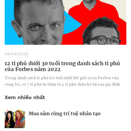
06/04/2022
12 tỉ phú dưới 30 tuổi trong danh sách tỉ phú
của Forbes năm 2022
Trong danh sách tỉ phú trẻ tuổi nhất thế giới 2022 Forbes vừa
công bố, có 7 tỉ phú tự thân và 5 tỉ phú thừa kế tài sản gia đình.
Xem nhiều nhất
Mua sắm cùng trí tuệ nhân tạo
Nhà sáng lập 25 tuổi và tham vọng lật
Kiểm soát bất ổn và bảo vệ sức khỏe
đổ drone Trung Quốc tại Mỹ
tinh thần khi khởi nghiệp