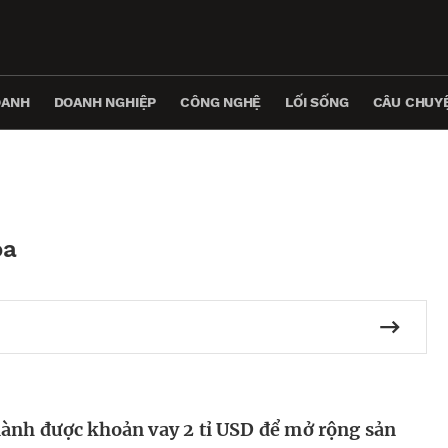
OANH
DOANH NGHIỆP
CÔNG NGHỆ
LỐI SỐNG
CÂU CHUYỆ
óa
ành được khoản vay 2 tỉ USD để mở rộng sản