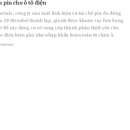
u pin cho ô tô điện
ials, công ty sản xuất linh kiện và tái chế pin do đồng
a JB Straubel thành lập, giành được khoản vay liên bang
USD để xây dựng cơ sở cung cấp thành phần thiết yếu cho
xe điện hiện gần như nhập khẩu hoàn toàn từ châu Á.
hnsman