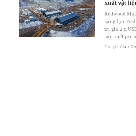
xuất vật liệ
Redwood Mater
sáng lập Tesl
trị giá 2 tỉ 
sản xuất pin 
Tác giả
Alan O