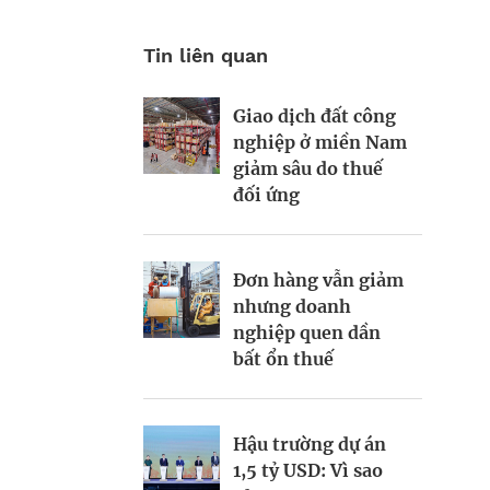
Tin liên quan
Giao dịch đất công
VinFast, Thaco
13% xe bán ra của
nghiệp ở miền Nam
chiếm lĩnh thị
hãng xe số 1 Việt
giảm sâu do thuế
trường ô tô nội địa
Nam là hybrid
đối ứng
trong 2 tháng đầu
năm
Các nhà sản xuất
Đơn hàng vẫn giảm
Trung Quốc tìm
nhưng doanh
Số lượng đơn hàng
kiếm nhà xưởng
nghiệp quen dần
giảm, PMI tháng 2
phía Nam
bất ổn thuế
dưới 50 điểm
Tham vọng tỉ đô của
Hậu trường dự án
AI giúp ngành dệt
TowerCo số 1 Việt
1,5 tỷ USD: Vì sao
may phát triển bền
Nam