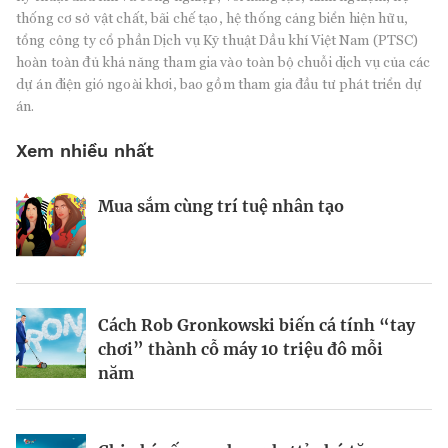
thống cơ sở vật chất, bãi chế tạo, hệ thống cảng biển hiện hữu,
tổng công ty cổ phần Dịch vụ Kỹ thuật Dầu khí Việt Nam (PTSC)
hoàn toàn đủ khả năng tham gia vào toàn bộ chuỗi dịch vụ của các
dự án điện gió ngoài khơi, bao gồm tham gia đầu tư phát triển dự
án.
Xem nhiều nhất
Mua sắm cùng trí tuệ nhân tạo
Nhà sáng lập 25 tuổi và tham vọng lật
Kiểm soát bất ổn và bảo vệ sức khỏe
đổ drone Trung Quốc tại Mỹ
tinh thần khi khởi nghiệp
BRANDCONNECT
| Brand Contributor
Cách Rob Gronkowski biến cá tính “tay
Thợ săn khoản vay
Champagne hàng đầu cho chất riêng
chơi” thành cỗ máy 10 triệu đô mỗi
mùa lễ hội
năm
Nếu biết tận dụng, AI sẽ giúp điều hành
Mukesh Ambani sắp chuyển giao quyền