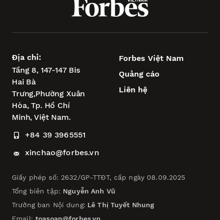
Địa chỉ:
Forbes Việt Nam
Tầng 8, 147-147 Bis
Quảng cáo
Hai Bà
Liên hệ
Trưng,
Phường Xuân
Hòa,
Tp. Hồ Chí
Minh, Việt Nam.
+84 39 3965551
xinchao@forbes.vn
Giấy phép số: 2632/GP-TTĐT, cấp ngày 08.09.2025
Tổng biên tập:
Nguyễn Anh Vũ
Trưởng ban Nội dung:
Lê Thị Tuyết Nhung
Email:
toasoan@forbes.vn