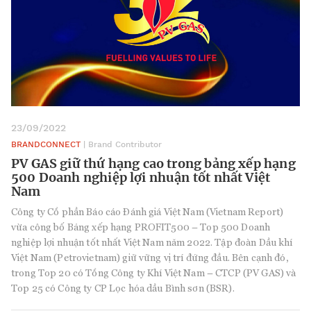
23/09/2022
BRANDCONNECT
| Brand Contributor
PV GAS giữ thứ hạng cao trong bảng xếp hạng
500 Doanh nghiệp lợi nhuận tốt nhất Việt
Nam
Công ty Cổ phần Báo cáo Đánh giá Việt Nam (Vietnam Report)
vừa công bố Bảng xếp hạng PROFIT500 – Top 500 Doanh
nghiệp lợi nhuận tốt nhất Việt Nam năm 2022. Tập đoàn Dầu khí
Việt Nam (Petrovietnam) giữ vững vị trí đứng đầu. Bên cạnh đó,
trong Top 20 có Tổng Công ty Khí Việt Nam – CTCP (PV GAS) và
Top 25 có Công ty CP Lọc hóa dầu Bình sơn (BSR).