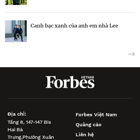
BRANDCONNECT
| Brand Contributor
Canh bạc xanh của anh em nhà Lee
Nhà sáng lập 25 tuổi và tham vọng lật
Việt Nam: mắt xích chiến lược trong
đổ drone Trung Quốc tại Mỹ
tham vọng châu Á của Wipro
Địa chỉ:
Forbes Việt Nam
Tầng 8, 147-147 Bis
Quảng cáo
Hai Bà
Liên hệ
Trưng,
Phường Xuân