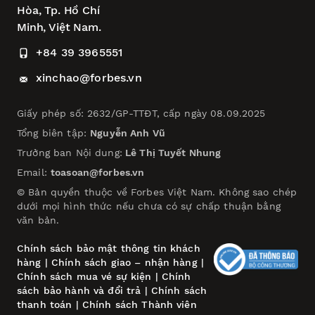
Hòa,
Tp. Hồ Chí
Minh, Việt Nam.
+84 39 3965551
xinchao@forbes.vn
Giấy phép số: 2632/GP-TTĐT, cấp ngày 08.09.2025
Tổng biên tập:
Nguyễn Anh Vũ
Trưởng ban Nội dung:
Lê Thị Tuyết Nhung
Email:
toasoan@forbes.vn
© Bản quyền thuộc về Forbes Việt Nam. Không sao chép
dưới mọi hình thức nếu chưa có sự chấp thuận bằng
văn bản.
Chính sách bảo mật thông tin khách
hàng
|
Chính sách giao – nhận hàng
|
Chính sách mua vé sự kiện
|
Chính
sách bảo hành và đổi trả
|
Chính sách
thanh toán
|
Chính sách Thành viên