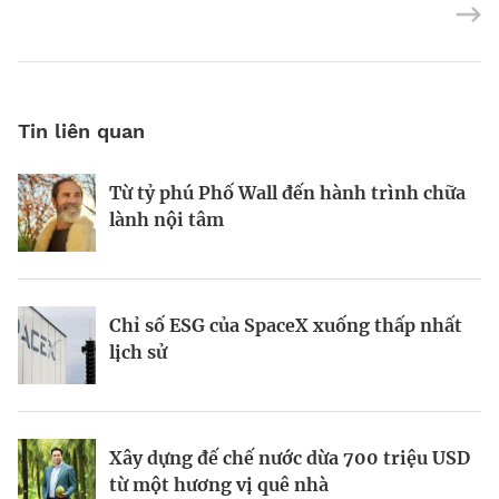
Tin liên quan
Từ tỷ phú Phố Wall đến hành trình chữa
Tầm nhìn AI của Sam Altman
Tầm nhìn của vị tỷ phú tái định nghĩa
lành nội tâm
Las Vegas
Chỉ số ESG của SpaceX xuống thấp nhất
Startup biến nút bịt tai thành “cơn sốt”
Kinh Bắc gia nhập lĩnh vực AI với dự án
lịch sử
220 triệu USD
tỷ đô
Xây dựng đế chế nước dừa 700 triệu USD
Galaxea AI: Startup 700 triệu USD đầy
Todd Graves và đế chế 22 tỷ USD từ
từ một hương vị quê nhà
tham vọng “soán ngôi” Tesla Optimus
miếng gà rán