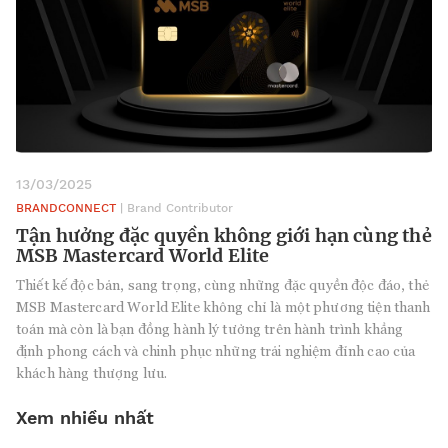
13/03/2025
BRANDCONNECT
| Brand Contributor
Tận hưởng đặc quyền không giới hạn cùng thẻ
MSB Mastercard World Elite
Thiết kế độc bản, sang trọng, cùng những đặc quyền độc đáo, thẻ
MSB Mastercard World Elite không chỉ là một phương tiện thanh
toán mà còn là bạn đồng hành lý tưởng trên hành trình khẳng
định phong cách và chinh phục những trải nghiệm đỉnh cao của
khách hàng thượng lưu.
Xem nhiều nhất