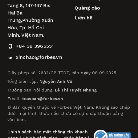
Tầng 8, 147-147 Bis
Quảng cáo
Hai Bà
Liên hệ
Trưng,
Phường Xuân
Hòa,
Tp. Hồ Chí
Minh, Việt Nam.
+84 39 3965551
xinchao@forbes.vn
Giấy phép số: 2632/GP-TTĐT, cấp ngày 08.09.2025
Tổng biên tập:
Nguyễn Anh Vũ
Trưởng ban Nội dung:
Lê Thị Tuyết Nhung
Email:
toasoan@forbes.vn
© Bản quyền thuộc về Forbes Việt Nam. Không sao chép
dưới mọi hình thức nếu chưa có sự chấp thuận bằng
văn bản.
Chính sách bảo mật thông tin khách