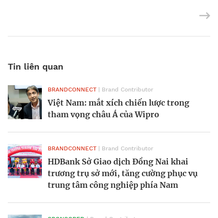
Tin liên quan
BRANDCONNECT
BRANDCONNECT
BRANDCONNECT
| Brand Contributor
| Brand Contributor
| Brand Contributor
Việt Nam: mắt xích chiến lược trong
“Khu đô thị 5 phút” Green Skyline giữa
SABECO liên tục được vinh danh tại
tham vọng châu Á của Wipro
tâm điểm Đông Bắc TP.HCM
nhiều giải thưởng uy tín tại Việt Nam
BRANDCONNECT
BRANDCONNECT
BRANDCONNECT
| Brand Contributor
| Brand Contributor
| Brand Contributor
HDBank Sở Giao dịch Đồng Nai khai
Tập đoàn Hoa Sen thành lập Hoa Sen
Diễn đàn VSCF 2025: AI không thể tách
trương trụ sở mới, tăng cường phục vụ
Home, tái định vị chiến lược tăng
rời khỏi ESG
trung tâm công nghiệp phía Nam
trưởng
BRANDCONNECT
| Brand Contributor