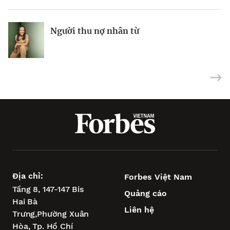
Người thu nợ nhân từ
Kỳ lân AI Baichuan huy động thành
Tỉ phú Les Wexner kiếm được 800 triệu
công 693 triệu USD
USD nhờ cổ phần trong kỳ lân AI
Địa chỉ:
Forbes Việt Nam
Tầng 8, 147-147 Bis
Quảng cáo
Hai Bà
Liên hệ
Trưng,
Phường Xuân
Hòa,
Tp. Hồ Chí