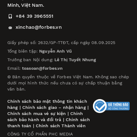
Minh, Việt Nam.
+84 39 3965551
xinchao@forbes.vn
Giấy phép số: 2632/GP-TTĐT, cấp ngày 08.09.2025
Tổng biên tập:
Nguyễn Anh Vũ
Trưởng ban Nội dung:
Lê Thị Tuyết Nhung
Email:
toasoan@forbes.vn
© Bản quyền thuộc về Forbes Việt Nam. Không sao chép
dưới mọi hình thức nếu chưa có sự chấp thuận bằng
văn bản.
Chính sách bảo mật thông tin khách
hàng
|
Chính sách giao – nhận hàng
|
Chính sách mua vé sự kiện
|
Chính
sách bảo hành và đổi trả
|
Chính sách
thanh toán
|
Chính sách Thành viên
CÔNG TY CỔ PHẦN PHC MEDIA