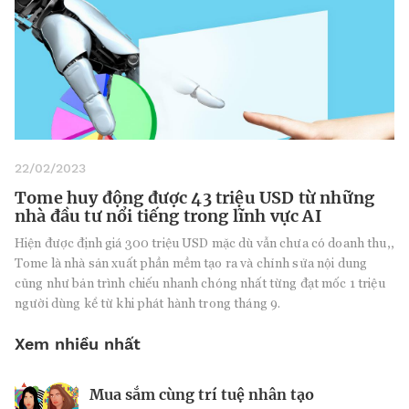
22/02/2023
Tome huy động được 43 triệu USD từ những
nhà đầu tư nổi tiếng trong lĩnh vực AI
Hiện được định giá 300 triệu USD mặc dù vẫn chưa có doanh thu,,
Tome là nhà sản xuất phần mềm tạo ra và chỉnh sửa nội dung
cũng như bản trình chiếu nhanh chóng nhất từng đạt mốc 1 triệu
người dùng kể từ khi phát hành trong tháng 9.
Xem nhiều nhất
Mua sắm cùng trí tuệ nhân tạo
Nhà sáng lập 25 tuổi và tham vọng lật
Kiểm soát bất ổn và bảo vệ sức khỏe