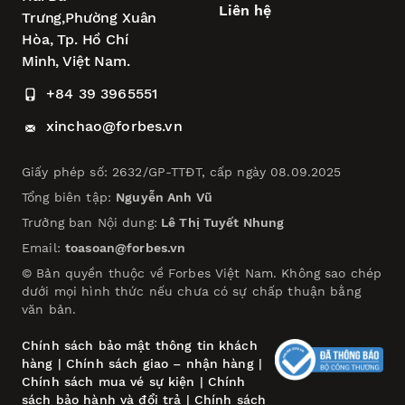
Liên hệ
Trưng,
Phường Xuân
Hòa,
Tp. Hồ Chí
Minh, Việt Nam.
+84 39 3965551
xinchao@forbes.vn
Giấy phép số: 2632/GP-TTĐT, cấp ngày 08.09.2025
Tổng biên tập:
Nguyễn Anh Vũ
Trưởng ban Nội dung:
Lê Thị Tuyết Nhung
Email:
toasoan@forbes.vn
© Bản quyền thuộc về Forbes Việt Nam. Không sao chép
dưới mọi hình thức nếu chưa có sự chấp thuận bằng
văn bản.
Chính sách bảo mật thông tin khách
hàng
|
Chính sách giao – nhận hàng
|
Chính sách mua vé sự kiện
|
Chính
sách bảo hành và đổi trả
|
Chính sách