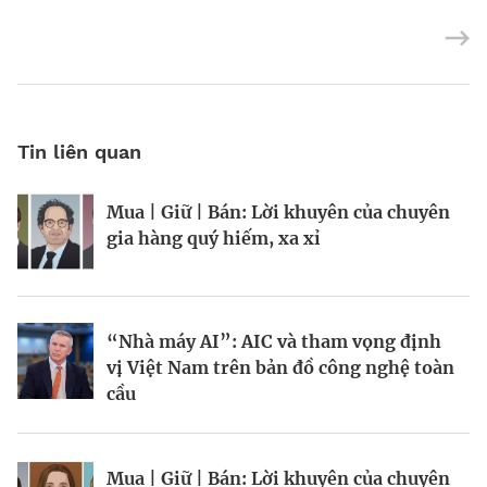
Tin liên quan
Mua | Giữ | Bán: Lời khuyên của chuyên
Kinh Bắc gia nhập lĩnh vực AI với dự án
Tiền cũng mọc trên cây, chỉ là hơi chậm
gia hàng quý hiếm, xa xỉ
tỷ đô
chút?
“Nhà máy AI”: AIC và tham vọng định
Chiến lược bảo vệ vốn trước rủi ro thị
Chuyên gia “theo dõi” tỷ phú
vị Việt Nam trên bản đồ công nghệ toàn
trường
cầu
BRANDCONNECT
| Brand Contributor
Mua | Giữ | Bán: Lời khuyên của chuyên
Mua | Giữ | Bán: Lời khuyên của chuyên