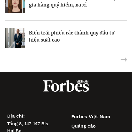
Hiệp hội Logistics và Cảng biển
gia hàng quý hiếm, xa xỉ
gia hàng quý hiếm, xa xỉ
TP.HCM: Hợp nhất sức mạnh, vươn tầm
khu vực
Từ nỗi lo về mụn đến doanh thu 10 triệu
Biến trái phiếu rác thành quỹ đầu tư
USD
Tại sao cổ phiếu vốn hóa nhỏ đã sẵn
hiệu suất cao
sàng phục hồi?
Địa chỉ:
Forbes Việt Nam
Tầng 8, 147-147 Bis
Quảng cáo
Hai Bà