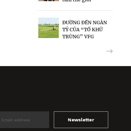
SK vẫn giữ kế hoạch
Bùng vị thành công
thoái vốn tại
Imexpharm
ĐƯỜNG ĐẾN NGÀN
TỶ CỦA “TỔ KHỬ
TRÙNG” VFG
Newsletter