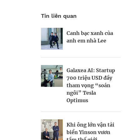
Tin liên quan
Canh bạc xanh của
Bước ngoặt thoái
Chuỗi Long Châu
anh em nhà Lee
vốn tại Petrosetco
tìm động lực tăng
trưởng mới
Galaxea AI: Startup
Becamex và kỳ vọng
Hồi sinh cây mía,
700 triệu USD đầy
nhân mười lần giá
Lasuco đi qua thăng
tham vọng “soán
trị
trầm ngành đường
ngôi” Tesla
Optimus
ACB TÌM ĐỘNG LỰC
Phá thế gọng kìm
TĂNG TRƯỞNG MỚI
Khi ông lớn vận tải
biển Yinson vươn
tầm thế giới