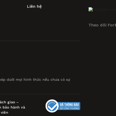
Liên hệ
Theo dõi For
hép dưới mọi hình thức nếu chưa có sự
ách giao –
h bảo hành và
 viên