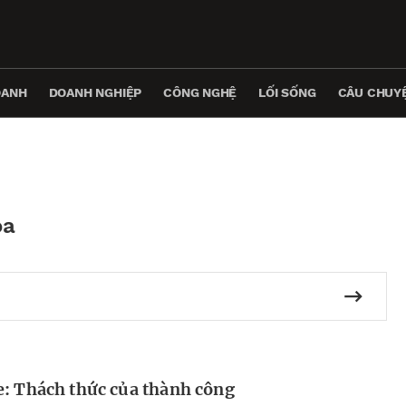
OANH
DOANH NGHIỆP
CÔNG NGHỆ
LỐI SỐNG
CÂU CHUYỆ
óa
e: Thách thức của thành công