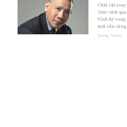
Chật vật xoay
Gate vượt qu
Vinh kỳ vọng 
mới sẵn sàng 
Giang Thanh