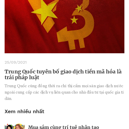
25/09/2021
Trung Quốc tuyên bố giao dịch tiền mã hóa là
trái pháp luật
Trung Quốc cũng đồng thời ra chỉ thị cấm mọi sàn giao dịch nước
ngoài cung cấp các dịch vụ liên quan cho nhà đầu tư tại quốc gia tỉ
dân.
Xem nhiều nhất
Mua sắm cùng trí tuệ nhân tạo
Nhà sáng lập 25 tuổi và tham vọng lật
Kiểm soát bất ổn và bảo vệ sức khỏe