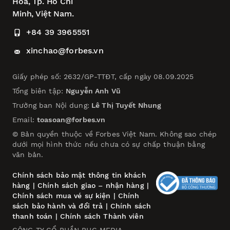
Hòa,
Tp. Hồ Chí
Minh, Việt Nam.
+84 39 3965551
xinchao@forbes.vn
Giấy phép số: 2632/GP-TTĐT, cấp ngày 08.09.2025
Tổng biên tập:
Nguyễn Anh Vũ
Trưởng ban Nội dung:
Lê Thị Tuyết Nhung
Email:
toasoan@forbes.vn
© Bản quyền thuộc về Forbes Việt Nam. Không sao chép
dưới mọi hình thức nếu chưa có sự chấp thuận bằng
văn bản.
Chính sách bảo mật thông tin khách
hàng
|
Chính sách giao – nhận hàng
|
Chính sách mua vé sự kiện
|
Chính
sách bảo hành và đổi trả
|
Chính sách
thanh toán
|
Chính sách Thành viên