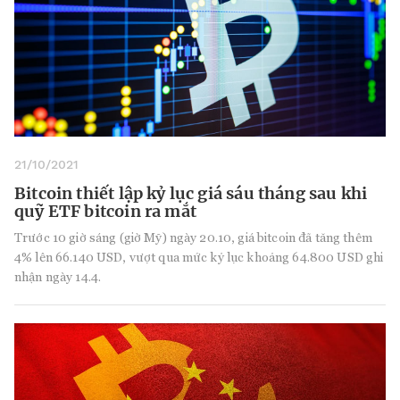
21/10/2021
Bitcoin thiết lập kỷ lục giá sáu tháng sau khi
quỹ ETF bitcoin ra mắt
Trước 10 giờ sáng (giờ Mỹ) ngày 20.10, giá bitcoin đã tăng thêm
4% lên 66.140 USD, vượt qua mức kỷ lục khoảng 64.800 USD ghi
nhận ngày 14.4.