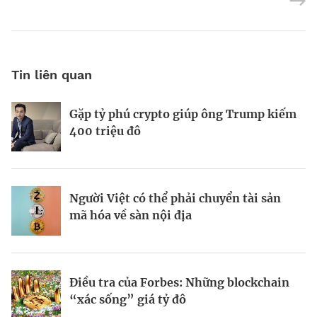
Tin liên quan
Gặp tỷ phú crypto giúp ông Trump kiếm
“Vương quốc” tiền mã hóa được nhà
Gulf Energy vận hành sàn giao dịch tiền
400 triệu đô
nước sở hữu ở Bhutan
mã hóa từ năm 2024
Người Việt có thể phải chuyển tài sản
Công ty tiền mã hóa Hashkey Group trở
Yat Siu nhận định về tương lai của tiền
mã hóa về sàn nội địa
thành kỳ lân
mã hóa
Điều tra của Forbes: Những blockchain
Line Next huy động 140 triệu USD từ
Sức mạnh ổn định của tiền mã hóa
“xác sống” giá tỷ đô
Crescendo Equity Partners
Tether nhờ đâu?