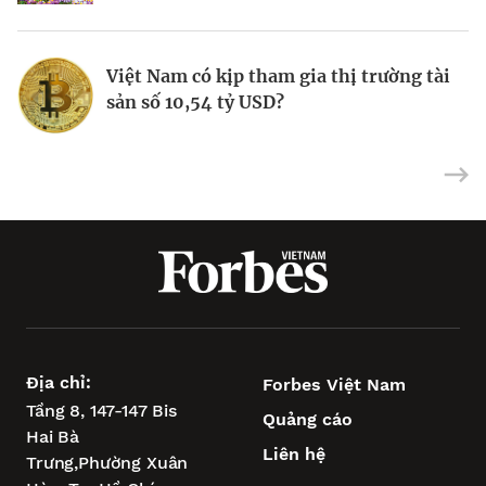
Việt Nam có kịp tham gia thị trường tài
Coinbase hưởng lợi khi Binance ngừng
Veloce phát hành token VEXT trên sàn
sản số 10,54 tỷ USD?
hoạt động tại Mỹ
Bybit
Địa chỉ:
Forbes Việt Nam
Tầng 8, 147-147 Bis
Quảng cáo
Hai Bà
Liên hệ
Trưng,
Phường Xuân