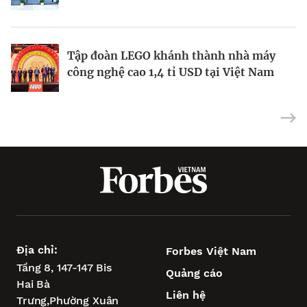
ý
Tập đoàn LEGO khánh thành nhà máy
Đồng lúa sinh học của ADC thu hút sinh
Builders Vision giải ngân tỉ đô thúc đẩy
công nghệ cao 1,4 tỉ USD tại Việt Nam
viên Philippines
các nền tảng tạo tác động bền vững
Địa chỉ:
Forbes Việt Nam
Tầng 8, 147-147 Bis
Quảng cáo
Hai Bà
Liên hệ
Trưng,
Phường Xuân