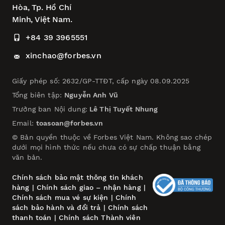
Hòa,
Tp. Hồ Chí
Minh, Việt Nam.
+84 39 3965551
xinchao@forbes.vn
Giấy phép số: 2632/GP-TTĐT, cấp ngày 08.09.2025
Tổng biên tập:
Nguyễn Anh Vũ
Trưởng ban Nội dung:
Lê Thị Tuyết Nhung
Email:
toasoan@forbes.vn
© Bản quyền thuộc về Forbes Việt Nam. Không sao chép
dưới mọi hình thức nếu chưa có sự chấp thuận bằng
văn bản.
Chính sách bảo mật thông tin khách
hàng
|
Chính sách giao – nhận hàng
|
Chính sách mua vé sự kiện
|
Chính
sách bảo hành và đổi trả
|
Chính sách
thanh toán
|
Chính sách Thành viên