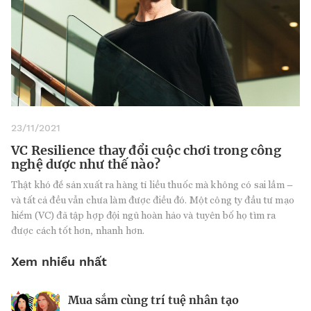
23/11/2021
VC Resilience thay đổi cuộc chơi trong công
nghệ dược như thế nào?
Thật khó để sản xuất ra hàng tỉ liều thuốc mà không có sai lầm –
và tất cả đều vẫn chưa làm được điều đó. Một công ty đầu tư mạo
hiểm (VC) đã tập hợp đội ngũ hoàn hảo và tuyên bố họ tìm ra
được cách tốt hơn, nhanh hơn.
Xem nhiều nhất
Mua sắm cùng trí tuệ nhân tạo
Nhà sáng lập 25 tuổi và tham vọng lật
Kiểm soát bất ổn và bảo vệ sức khỏe