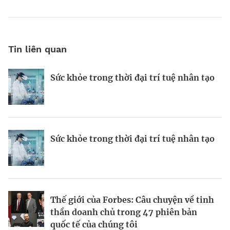
Tin liên quan
Sức khỏe trong thời đại trí tuệ nhân tạo
Tốc độ và chìa khóa chiến thắng trong
Khi lục địa già mệt mỏi trong tăng
kỷ nguyên AI
trưởng
Sức khỏe trong thời đại trí tuệ nhân tạo
Thế giới của Forbes: Câu chuyện về tinh
Forbes 30 Under 30: Những thanh niên
thần doanh chủ trong 50 phiên bản
tạo thay đổi dựa vào công nghệ và lối
quốc tế của chúng tôi.
sống mới
Thế giới của Forbes: Câu chuyện về tinh
AI mở ra cơ hội việc làm như thế nào?
Đổi mới để hiện thực hóa
thần doanh chủ trong 47 phiên bản
quốc tế của chúng tôi