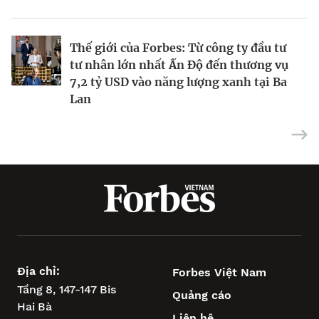
Thế giới của Forbes: Từ công ty đầu tư
Cơn khát điện trong kỷ nguyên trí tuệ
Nuôi cá trong ruộng lúa giúp giảm khí
tư nhân lớn nhất Ấn Độ đến thương vụ
nhân tạo
thải methane
7,2 tỷ USD vào năng lượng xanh tại Ba
Lan
Địa chỉ:
Forbes Việt Nam
Tầng 8, 147-147 Bis
Quảng cáo
Hai Bà
Liên hệ