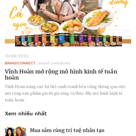
12/08/2022
BRANDCONNECT
| Brand Contributor
Vĩnh Hoàn mở rộng mô hình kinh tế tuần
hoàn
Vĩnh Hoàn nâng cao lợi thế cạnh tranh bền vững thông qua việc
mở rộng sản phẩm giá trị gia tăng và thúc đẩy mô hình kinh tế
tuần hoàn.
Xem nhiều nhất
Mua sắm cùng trí tuệ nhân tạo
Nhà sáng lập 25 tuổi và tham vọng lật
Kiểm soát bất ổn và bảo vệ sức khỏe