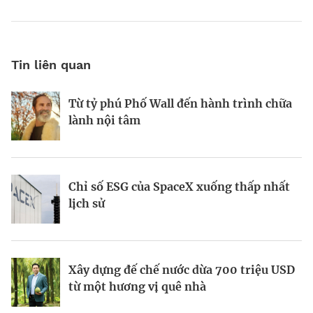
Tin liên quan
Từ tỷ phú Phố Wall đến hành trình chữa
Tầm nhìn AI của Sam Altman
Tầm nhìn của vị tỷ phú tái định nghĩa
lành nội tâm
Las Vegas
Chỉ số ESG của SpaceX xuống thấp nhất
Startup biến nút bịt tai thành “cơn sốt”
Kinh Bắc gia nhập lĩnh vực AI với dự án
lịch sử
220 triệu USD
tỷ đô
Xây dựng đế chế nước dừa 700 triệu USD
Galaxea AI: Startup 700 triệu USD đầy
Todd Graves và đế chế 22 tỷ USD từ
từ một hương vị quê nhà
tham vọng “soán ngôi” Tesla Optimus
miếng gà rán