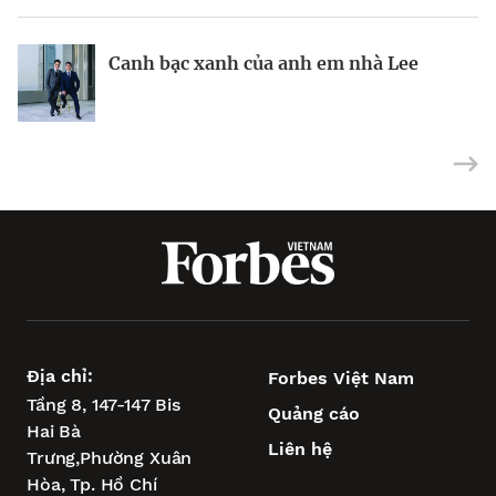
BRANDCONNECT
| Brand Contributor
Canh bạc xanh của anh em nhà Lee
Nhà sáng lập 25 tuổi và tham vọng lật
Việt Nam: mắt xích chiến lược trong
đổ drone Trung Quốc tại Mỹ
tham vọng châu Á của Wipro
Địa chỉ:
Forbes Việt Nam
Tầng 8, 147-147 Bis
Quảng cáo
Hai Bà
Liên hệ
Trưng,
Phường Xuân
Hòa,
Tp. Hồ Chí