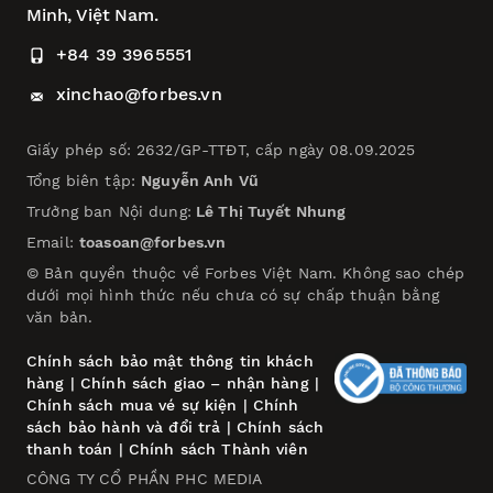
Minh, Việt Nam.
+84 39 3965551
xinchao@forbes.vn
Giấy phép số: 2632/GP-TTĐT, cấp ngày 08.09.2025
Tổng biên tập:
Nguyễn Anh Vũ
Trưởng ban Nội dung:
Lê Thị Tuyết Nhung
Email:
toasoan@forbes.vn
© Bản quyền thuộc về Forbes Việt Nam. Không sao chép
dưới mọi hình thức nếu chưa có sự chấp thuận bằng
văn bản.
Chính sách bảo mật thông tin khách
hàng
|
Chính sách giao – nhận hàng
|
Chính sách mua vé sự kiện
|
Chính
sách bảo hành và đổi trả
|
Chính sách
thanh toán
|
Chính sách Thành viên
CÔNG TY CỔ PHẦN PHC MEDIA