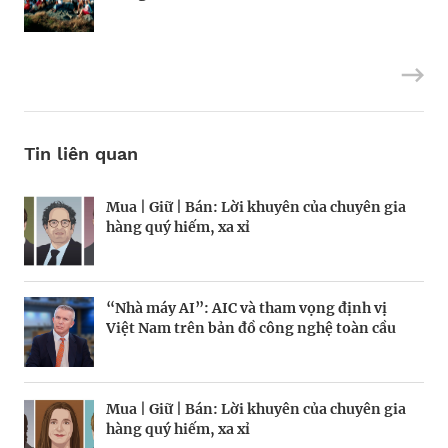
Tin liên quan
Mua | Giữ | Bán: Lời khuyên của chuyên gia
Kinh Bắc gia nhập lĩnh vực AI với dự án tỷ
Tiền cũng mọc trên cây, chỉ là hơi chậm
hàng quý hiếm, xa xỉ
đô
chút?
“Nhà máy AI”: AIC và tham vọng định vị
Chiến lược bảo vệ vốn trước rủi ro thị
Chuyên gia “theo dõi” tỷ phú
Việt Nam trên bản đồ công nghệ toàn cầu
trường
Mua | Giữ | Bán: Lời khuyên của chuyên gia
Mua | Giữ | Bán: Lời khuyên của chuyên gia
BRANDCONNECT
| Brand Contributor
Hiệp hội Logistics và Cảng biển TP.HCM:
hàng quý hiếm, xa xỉ
hàng quý hiếm, xa xỉ