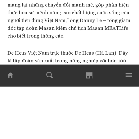
mang lại những chuyển đổi mạnh mẽ, góp phần hiện
thực hóa sứ mệnh nâng cao chất lượng cuộc sống của
người tiêu dùng Việt Nam,” ông Danny Le – tổng giám
đốc tập đoàn Masan kiêm chủ tịch Masan MEATLife
cho biết trong thông cáo.
De Heus Việt Nam trực thuộc De Heus (Hà Lan). Đây
là tập đoàn sản xuất trong nông nghiệp với hơn 100
năm kinh nghiệm, hiện có mặt tại hơn 75 quốc gia,
sở hữu 82 nhà máy và hơn 6.000 nhân viên trên toàn
thế giới. Gia nhập thị trường thức ăn chăn nuôi, chăn
nuôi, thực phẩm Việt Nam từ năm 2009 với các thương
hiệu De Heus, Windmill và Koudijs, De Heus hiện là
một trong hai công ty sản xuất thức ăn chăn nuôi lớn
nhất tại Việt Nam xét theo quy mô, sản lượng và
doanh thu, theo tự bạch công ty.