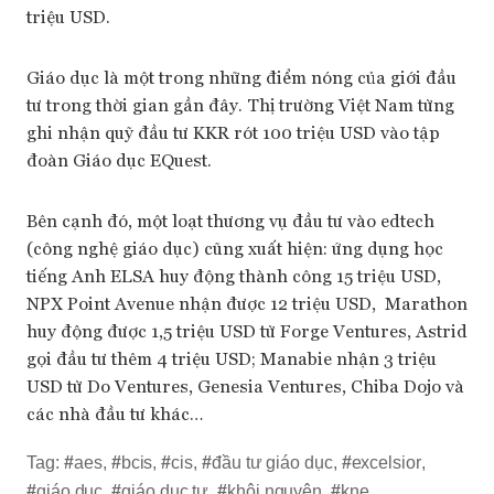
triệu USD.
Giáo dục là một trong những điểm nóng của giới đầu
tư trong thời gian gần đây. Thị trường Việt Nam từng
ghi nhận quỹ đầu tư KKR rót 100 triệu USD vào tập
đoàn Giáo dục EQuest.
Bên cạnh đó, một loạt thương vụ đầu tư vào edtech
(công nghệ giáo dục) cũng xuất hiện: ứng dụng học
tiếng Anh ELSA huy động thành công 15 triệu USD,
NPX Point Avenue nhận được 12 triệu USD, Marathon
huy động được 1,5 triệu USD từ Forge Ventures, Astrid
gọi đầu tư thêm 4 triệu USD; Manabie nhận 3 triệu
USD từ Do Ventures, Genesia Ventures, Chiba Dojo và
các nhà đầu tư khác…
Tag:
#
aes
,
#
bcis
,
#
cis
,
#
đầu tư giáo dục
,
#
excelsior
,
#
giáo dục
,
#
giáo dục tư
,
#
khôi nguyên
,
#
kne