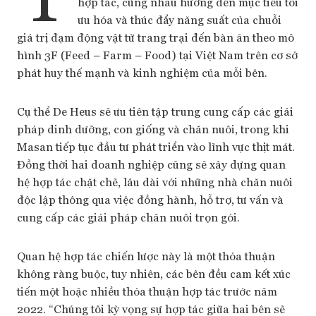
hợp tác, cùng nhau hướng đến mục tiêu tối
ưu hóa và thúc đẩy năng suất của chuỗi
giá trị đạm động vật từ trang trại đến bàn ăn theo mô
hình 3F (Feed – Farm – Food) tại Việt Nam trên cơ sở
phát huy thế mạnh và kinh nghiệm của mỗi bên.
Cụ thể De Heus sẽ ưu tiên tập trung cung cấp các giải
pháp dinh dưỡng, con giống và chăn nuôi, trong khi
Masan tiếp tục đầu tư phát triển vào lĩnh vực thịt mát.
Đồng thời hai doanh nghiệp cũng sẽ xây dựng quan
hệ hợp tác chặt chẽ, lâu dài với những nhà chăn nuôi
độc lập thông qua việc đồng hành, hỗ trợ, tư vấn và
cung cấp các giải pháp chăn nuôi trọn gói.
Quan hệ hợp tác chiến lược này là một thỏa thuận
không ràng buộc, tuy nhiên, các bên đều cam kết xúc
tiến một hoặc nhiều thỏa thuận hợp tác trước năm
2022. “Chúng tôi kỳ vọng sự hợp tác giữa hai bên sẽ