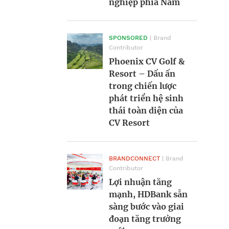
nghiệp phía Nam
BRANDCONNECT
| Brand
Contributor
Chủ sáng kiến City
BRANDCONNECT
| Brand
Contributor
Tết Fest – Nguyễn
SPONSORED
| Brand
Contributor
Thang máy gia
Thanh Giang: “Dám
Phoenix CV Golf &
đình: Lựa chọn nào
làm, làm cho tới đôi
Resort – Dấu ấn
phù hợp cho nhà
khi quan trọng hơn
trong chiến lược
xây mới và nhà cải
cả một tầm nhìn
phát triển hệ sinh
tạo?
chiến lược”
thái toàn diện của
CV Resort
BRANDCONNECT
BRANDCONNECT
| Brand
| Brand
Contributor
Contributor
Hạ tầng GELEX IPO:
ACB công bố mô
BRANDCONNECT
| Brand
Contributor
Bước đi tiếp theo
hình phát triển bền
Lợi nhuận tăng
của GELEX sau
vững tạo giá trị
mạnh, HDBank sẵn
thành công với GEE
chung
sàng bước vào giai
đoạn tăng trưởng