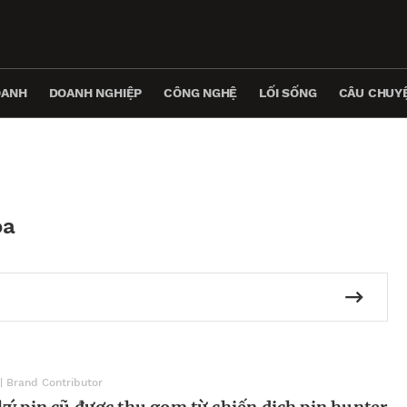
OANH
DOANH NGHIỆP
CÔNG NGHỆ
LỐI SỐNG
CÂU CHUYỆ
óa
| Brand Contributor