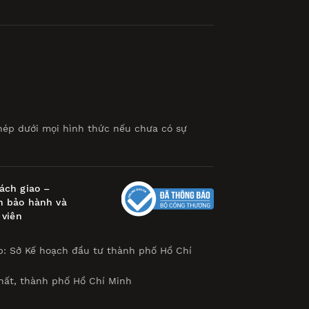
hép dưới mọi hình thức nếu chưa có sự
ách giao –
h bảo hành và
 viên
p: Sở Kế hoạch đầu tư thành phố Hồ Chí
hất, thành phố Hồ Chí Minh