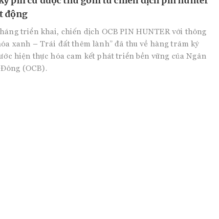
ý pin cũ được thu gom từ chiến dịch pin hunter
t động
tháng triển khai, chiến dịch OCB PIN HUNTER với thông
hóa xanh – Trái đất thêm lành” đã thu về hàng trăm ký
bước hiện thực hóa cam kết phát triển bền vững của Ngân
 Đông (OCB).