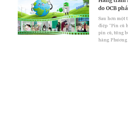
Hàng trăm k
do OCB phá
Sau hơn một 
điệp “Pin cũ 
pin cũ, từng 
hàng Phương