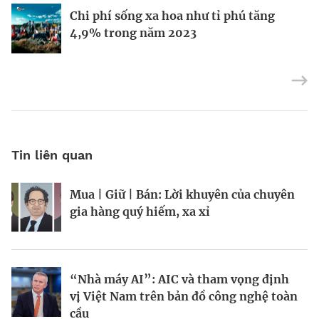
Định vị doanh nghiệp Việt trên bản đồ
Chi phí sống xa hoa như tỉ phú tăng
“Bà hoàng” trang điểm Bobbi Brown
kinh tế toàn cầu
4,9% trong năm 2023
chuyển kênh dạy làm đẹp
Tin liên quan
Mua | Giữ | Bán: Lời khuyên của chuyên
Kinh Bắc gia nhập lĩnh vực AI với dự án
Tiền cũng mọc trên cây, chỉ là hơi chậm
gia hàng quý hiếm, xa xỉ
tỷ đô
chút?
“Nhà máy AI”: AIC và tham vọng định
Chiến lược bảo vệ vốn trước rủi ro thị
Chuyên gia “theo dõi” tỷ phú
vị Việt Nam trên bản đồ công nghệ toàn
trường
cầu