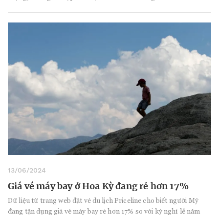
13/06/2024
Giá vé máy bay ở Hoa Kỳ đang rẻ hơn 17%
Dữ liệu từ trang web đặt vé du lịch Priceline cho biết người Mỹ
đang tận dụng giá vé máy bay rẻ hơn 17% so với kỳ nghỉ lễ năm