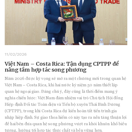
11/02/2026
Việt Nam – Costa Rica: Tận dụng CPTPP để
nâng tầm hợp tác song phương
Năm 2026 được kỳ vọng sẽ mở ra một chương mới trong quan hệ
Việt Nam – Costa Rica, khi hai nước kỷ niệm 50 năm thiết lập
quan hệ ngoại giao. Đáng chú ý, đây cũng là thời điểm mang ý
nghĩa chiến lược: Việt Nam đảm nhiệm vai trò Chủ tịch Hội đồng
Hiệp định Đối tác Toàn diện và Tiến bộ xuyên Thái Bình Dương
(CPTPP), trong khi Costa Rica dự kiến hoàn tất tiến trình gia
nhập hiệp định. Sự giao thoa hiếm có này tạo ra nền tảng thuận lợi
để hai bên đưa quan hệ song phương vượt ra khỏi khuôn khổ biểu
tượng, hướng tới hợp tác thực chất và bền vững hơn.