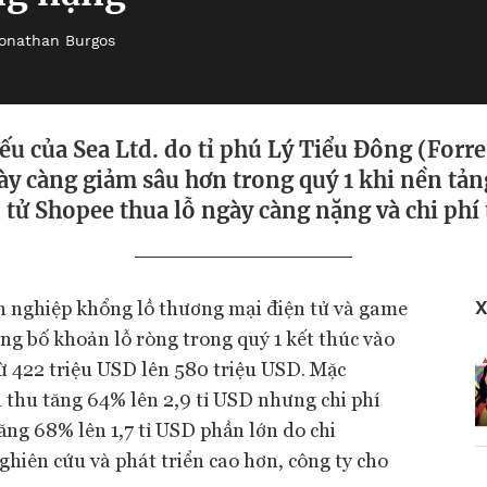
onathan Burgos
ếu của Sea Ltd. do tỉ phú Lý Tiểu Đông (Forre
y càng giảm sâu hơn trong quý 1 khi nền tả
 tử Shopee thua lỗ ngày càng nặng và chi phí 
h nghiệp khổng lồ thương mại điện tử và game
X
ng bố khoản lỗ ròng trong quý 1 kết thúc vào
ừ 422 triệu USD lên 580 triệu USD. Mặc
thu tăng 64% lên 2,9 tỉ USD nhưng chi phí
ăng 68% lên 1,7 tỉ USD phần lớn do chi
ghiên cứu và phát triển cao hơn, công ty cho