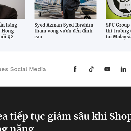
ân hàng
Syed Azman Syed Ibrahim
SPC Group
h Hong
tham vọng vươn đến đỉnh
thị trường
uổi 92
cao
tại Malaysi
bes Social Media
ea tiếp tục giảm sâu khi Sho
ng nặng