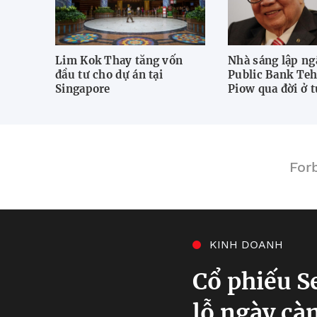
Lim Kok Thay tăng vốn
Nhà sáng lập ng
đầu tư cho dự án tại
Public Bank Te
Singapore
Piow qua đời ở t
For
KINH DOANH
Cổ phiếu S
lỗ ngày cà