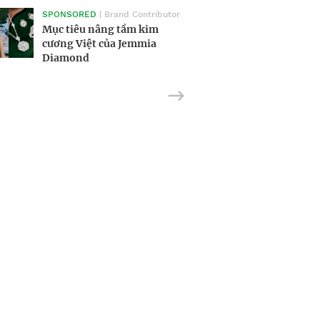
‘Tie’ lập kỷ lục đấu giá 3,6
2023
SPONSORED
| Brand Contributor
triệu USD
Mục tiêu nâng tầm kim
cương Việt của Jemmia
Diamond