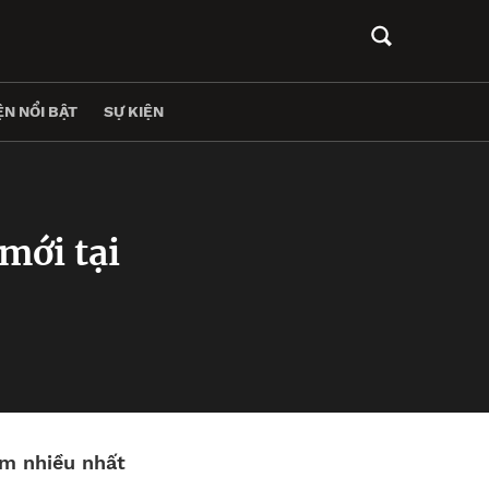
N NỔI BẬT
SỰ KIỆN
mới tại
m nhiều nhất