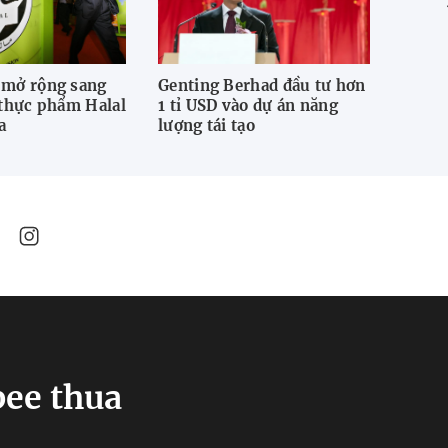
 mở rộng sang
Genting Berhad đầu tư hơn
Malay
 thực phẩm Halal
1 tỉ USD vào dự án năng
động 
a
lượng tái tạo
doanh
pee thua