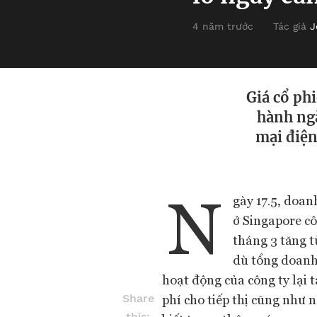
4 năm trước
Tác giả
J
Giá cổ phi
hành ngà
mại điện
N
gày 17.5, doan
ở Singapore cô
tháng 3 tăng t
dù tổng doanh 
hoạt động của công ty lại t
phí cho tiếp thị cũng như n
Share
this: