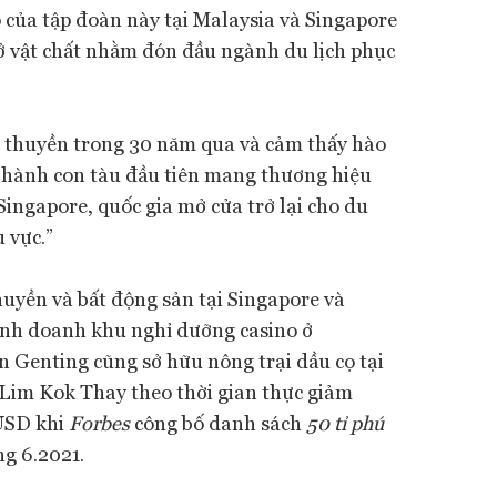
 của tập đoàn này tại Malaysia và Singapore
sở vật chất nhằm đón đầu ngành du lịch phục
.
 thuyền trong 30 năm qua và cảm thấy hào
 hành con tàu đầu tiên mang thương hiệu
Singapore, quốc gia mở cửa trở lại cho du
 vực.”
uyền và bất động sản tại Singapore và
inh doanh khu nghỉ dưỡng casino ở
n Genting cũng sở hữu nông trại dầu cọ tại
 Lim Kok Thay theo thời gian thực giảm
 USD khi
Forbes
công bố danh sách
50 tỉ phú
g 6.2021.