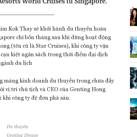
esorts World Cruises từ Singapore.
Lim Kok Thay sẽ khởi hành du thuyền hoàn
gapore chỉ bốn tháng sau khi dừng hoạt động
g (tên cũ là Star Cruises), khi công ty vận
cạn kiệt ngân sách trong thời điểm đại dịch
gành du lịch
ng mảng kinh doanh du thuyền trong chưa đầy
hỏi vị trí chủ tịch và CEO của Genting Hong
 khi công ty đệ đơn phá sản.
Du thuyền
Genting Dream