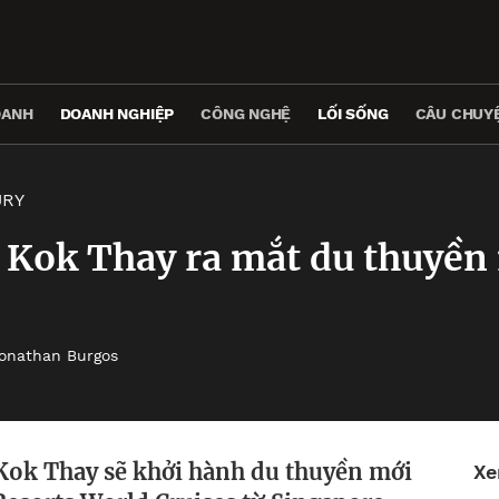
OANH
DOANH NGHIỆP
CÔNG NGHỆ
LỐI SỐNG
CÂU CHUYỆ
URY
 Kok Thay ra mắt du thuyền 
onathan Burgos
Kok Thay sẽ khởi hành du thuyền mới
Xe