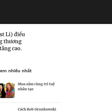
st Li) điều
ng thương
tăng cao.
em nhiều nhất
Mua sắm cùng trí tuệ
Nhà sáng lập 25 tuổi và
Kiểm soát bất ổn và
nhân tạo
tham vọng lật đổ drone
bảo vệ sức khỏe tinh
Trung Quốc tại Mỹ
thần khi khởi nghiệp
Cách Rob Gronkowski
Thợ săn khoản vay
BRANDCONNECT
| Brand