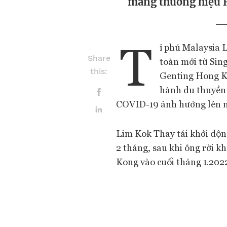
mang thương hiệu R
T
ỉ phú Malaysia 
Share
toàn mới từ Sin
this:
Genting Hong Kon
hành du thuyền 
COVID-19 ảnh hưởng lên n
Lim Kok Thay tái khởi độ
2 tháng, sau khi ông rời k
Kong vào cuối tháng 1.2022