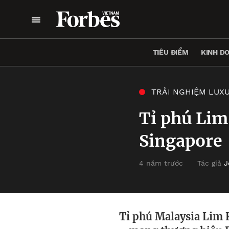
TIÊU ĐIỂM
KINH D
TRẢI NGHIỆM LUX
Tỉ phú Lim
Singapore
4 năm trước
Tác giả
J
Tỉ phú Malaysia Lim 