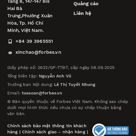
Tầng 8, 147-147 Bis
Quảng cáo
Hai Bà
Liên hệ
Trưng,
Phường Xuân
Hòa,
Tp. Hồ Chí
Minh, Việt Nam.
+84 39 3965551
xinchao@forbes.vn
Giấy phép số: 2632/GP-TTĐT, cấp ngày 08.09.2025
Tổng biên tập:
Nguyễn Anh Vũ
Trưởng ban Nội dung:
Lê Thị Tuyết Nhung
Email:
toasoan@forbes.vn
© Bản quyền thuộc về Forbes Việt Nam. Không sao chép
dưới mọi hình thức nếu chưa có sự chấp thuận bằng
văn bản.
Chính sách bảo mật thông tin khách
hàng
|
Chính sách giao – nhận hàng
|