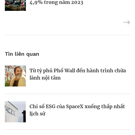
điều hành Reliance Industries cho các
4,9% trong năm 2023
con
Tin liên quan
Từ tỷ phú Phố Wall đến hành trình chữa
Tầm nhìn AI của Sam Altman
Tầm nhìn của vị tỷ phú tái định nghĩa
lành nội tâm
Las Vegas
Chỉ số ESG của SpaceX xuống thấp nhất
Startup biến nút bịt tai thành “cơn sốt”
Kinh Bắc gia nhập lĩnh vực AI với dự án
lịch sử
220 triệu USD
tỷ đô