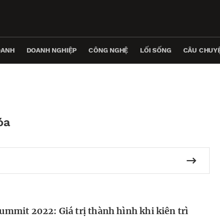
OANH
DOANH NGHIỆP
CÔNG NGHỆ
LỐI SỐNG
CÂU CHUYỆ
óa
mit 2022: Giá trị thành hình khi kiên trì