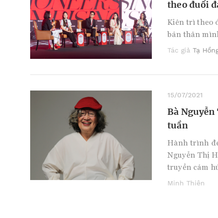
theo đuổi 
Kiên trì theo
bản thân mìn
Tác giả
Tạ Hồn
15/07/2021
Bà Nguyễn T
tuần
Hành trình đe
Nguyễn Thị Hồ
truyền cảm h
Minh Thiên