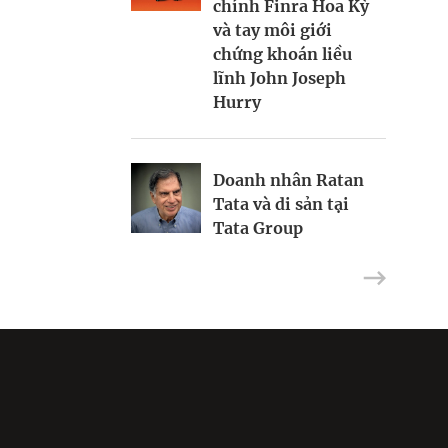
chính Finra Hoa Kỳ
Nữ CEO neo giữ vị
và tay môi giới
thế thị trường Việt
chứng khoán liều
Mike zKeiser định
Nam
lĩnh John Joseph
vị điểm chơi golf
Hurry
hàng đầu thế giới
Doanh nhân Ratan
Tata và di sản tại
Tata Group