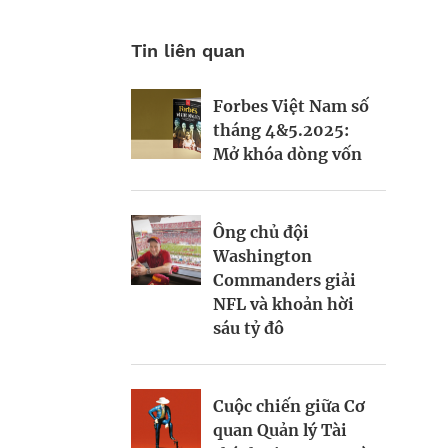
Tin liên quan
Forbes Việt Nam số
Doanh nhân Hoa Kỳ
Dusit Thani tái
tháng 4&5.2025:
mê bánh mì
thiết biểu tượng
Mở khóa dòng vốn
ngành khách sạn
Thái Lan
Forbes Việt Nam số
Ông chủ đội
136: 10 Sự kiện kinh
Washington
Tỉ phú Đài Loan
doanh nổi bật
Commanders giải
giàu lên nhờ sức
NFL và khoản hời
mạnh của chip
sáu tỷ đô
Forbes Việt Nam số
135: Danh sách 25
“Bí quyết trường
công ty dẫn đầu
Cuộc chiến giữa Cơ
thọ” của tỉ phú Úc
quan Quản lý Tài
Harry Triguboff