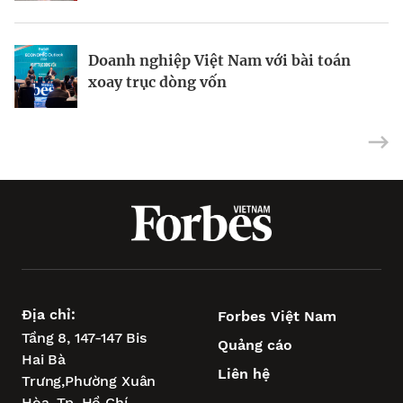
Doanh nghiệp Việt Nam với bài toán
Vũng Tàu – “điểm tựa vịnh biển” để
Siêu dự án tìm bệ phóng khi xoay trục
xoay trục dòng vốn
TP.HCM vươn tầm châu Á
tăng trưởng
Địa chỉ:
Forbes Việt Nam
Tầng 8, 147-147 Bis
Quảng cáo
Hai Bà
Liên hệ
Trưng,
Phường Xuân
Hòa,
Tp. Hồ Chí