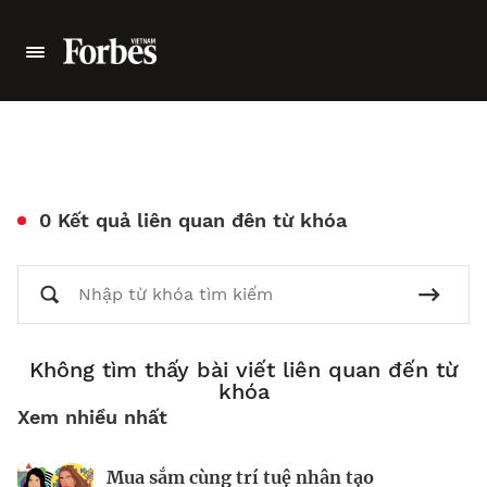
0 Kết quả liên quan đên từ khóa
Không tìm thấy bài viết liên quan đến từ
khóa
Xem nhiều nhất
Mua sắm cùng trí tuệ nhân tạo
Nhà sáng lập 25 tuổi và tham vọng lật
Kiểm soát bất ổn và bảo vệ sức khỏe