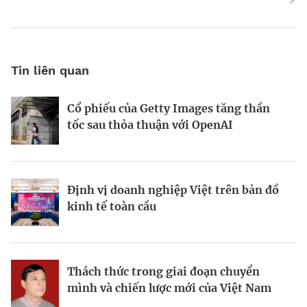
Tin liên quan
Cổ phiếu của Getty Images tăng thần
Động lực và những “điểm nghẽn” trên
World Bank: Việt Nam cần điều chỉnh
tốc sau thỏa thuận với OpenAI
hành trình kiến thiết đô thị xanh
mô hình tăng trưởng
Định vị doanh nghiệp Việt trên bản đồ
Bất động sản công nghiệp xanh: sức
Bà Đặng Minh Phương: Mạnh dạn đón
kinh tế toàn cầu
mạnh từ công nghệ và vốn
cơ hội, tạo dấu ấn mới
Thách thức trong giai đoạn chuyển
Từ hài hòa đến hưng thịnh: Phụ nữ
Viết lại chiến lược kinh doanh trong
mình và chiến lược mới của Việt Nam
trong tầm nhìn kinh tế của Canada tại
thời đại bất định
Việt Nam