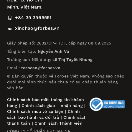
Minh, Việt Nam.
+84 39 3965551
xinchao@forbes.vn
Giấy phép số: 2632/GP-TTĐT, cấp ngày 08.09.2025
Tổng biên tập:
Nguyễn Anh Vũ
Trưởng ban Nội dung:
Lê Thị Tuyết Nhung
Email:
toasoan@forbes.vn
© Bản quyền thuộc về Forbes Việt Nam. Không sao chép
dưới mọi hình thức nếu chưa có sự chấp thuận bằng
văn bản.
Chính sách bảo mật thông tin khách
hàng
|
Chính sách giao – nhận hàng
|
Chính sách mua vé sự kiện
|
Chính
sách bảo hành và đổi trả
|
Chính sách
thanh toán
|
Chính sách Thành viên
CÔNG TY CỔ PHẦN PHC MEDIA