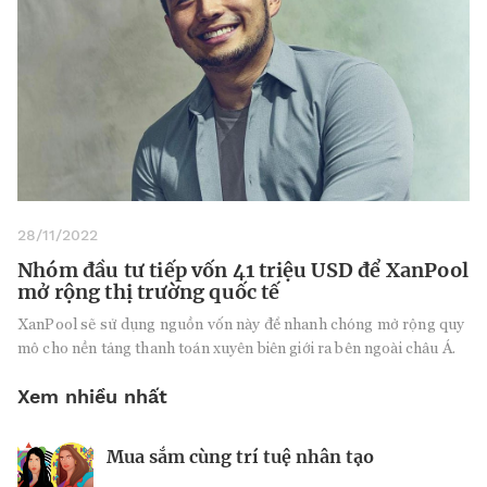
28/11/2022
Nhóm đầu tư tiếp vốn 41 triệu USD để XanPool
mở rộng thị trường quốc tế
XanPool sẽ sử dụng nguồn vốn này để nhanh chóng mở rộng quy
mô cho nền tảng thanh toán xuyên biên giới ra bên ngoài châu Á.
Xem nhiều nhất
Mua sắm cùng trí tuệ nhân tạo
Nhà sáng lập 25 tuổi và tham vọng lật
Kiểm soát bất ổn và bảo vệ sức khỏe
đổ drone Trung Quốc tại Mỹ
tinh thần khi khởi nghiệp