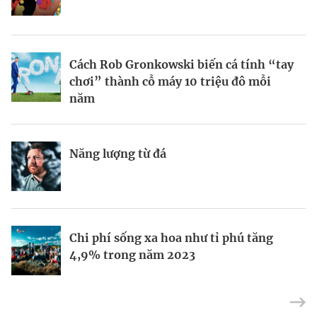
BRANDCONNECT
| Brand Contributor
Cách Rob Gronkowski biến cá tính “tay
Thợ săn khoản vay
Champagne hàng đầu cho chất riêng
chơi” thành cỗ máy 10 triệu đô mỗi
mùa lễ hội
năm
Nếu biết tận dụng, AI sẽ giúp điều hành
Kết nối liên vùng: Đòn bẩy chiến lược
Năng lượng từ đá
công ty tốt hơn
cho khu thương mại tự do TP.HCM
Định vị doanh nghiệp Việt trên bản đồ
Mukesh Ambani sắp chuyển giao quyền
Chi phí sống xa hoa như tỉ phú tăng
kinh tế toàn cầu
điều hành Reliance Industries cho các
4,9% trong năm 2023
con