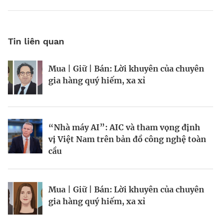
Tin liên quan
Mua | Giữ | Bán: Lời khuyên của chuyên
Kinh Bắc gia nhập lĩnh vực AI với dự án
Tiền cũng mọc trên cây, chỉ là hơi chậm
gia hàng quý hiếm, xa xỉ
tỷ đô
chút?
“Nhà máy AI”: AIC và tham vọng định
Chiến lược bảo vệ vốn trước rủi ro thị
Chuyên gia “theo dõi” tỷ phú
vị Việt Nam trên bản đồ công nghệ toàn
trường
cầu
BRANDCONNECT
| Brand Contributor
Mua | Giữ | Bán: Lời khuyên của chuyên
Mua | Giữ | Bán: Lời khuyên của chuyên
Hiệp hội Logistics và Cảng biển
gia hàng quý hiếm, xa xỉ
gia hàng quý hiếm, xa xỉ
TP.HCM: Hợp nhất sức mạnh, vươn tầm
khu vực