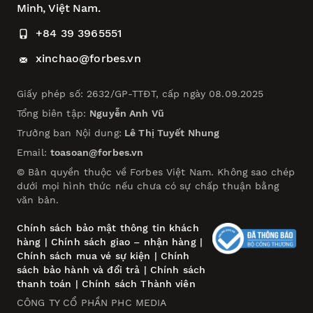
Minh, Việt Nam.
+84 39 3965551
xinchao@forbes.vn
Giấy phép số: 2632/GP-TTĐT, cấp ngày 08.09.2025
Tổng biên tập:
Nguyễn Anh Vũ
Trưởng ban Nội dung:
Lê Thị Tuyết Nhung
Email:
toasoan@forbes.vn
© Bản quyền thuộc về Forbes Việt Nam. Không sao chép
dưới mọi hình thức nếu chưa có sự chấp thuận bằng
văn bản.
Chính sách bảo mật thông tin khách
hàng
|
Chính sách giao – nhận hàng
|
Chính sách mua vé sự kiện
|
Chính
sách bảo hành và đổi trả
|
Chính sách
thanh toán
|
Chính sách Thành viên
CÔNG TY CỔ PHẦN PHC MEDIA