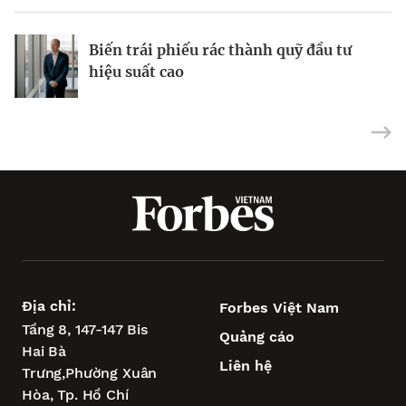
Từ nỗi lo về mụn đến doanh thu 10 triệu
Biến trái phiếu rác thành quỹ đầu tư
USD
Tại sao cổ phiếu vốn hóa nhỏ đã sẵn
hiệu suất cao
sàng phục hồi?
Địa chỉ:
Forbes Việt Nam
Tầng 8, 147-147 Bis
Quảng cáo
Hai Bà
Liên hệ
Trưng,
Phường Xuân
Hòa,
Tp. Hồ Chí