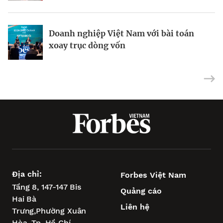
Doanh nghiệp Việt Nam với bài toán
Vũng Tàu – “điểm tựa vịnh biển” để
Siêu dự án tìm bệ phóng khi xoay trục
xoay trục dòng vốn
TP.HCM vươn tầm châu Á
tăng trưởng
Địa chỉ:
Forbes Việt Nam
Tầng 8, 147-147 Bis
Quảng cáo
Hai Bà
Liên hệ
Trưng,
Phường Xuân
Hòa,
Tp. Hồ Chí