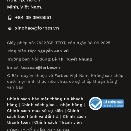
Minh, Việt Nam.
+84 39 3965551
xinchao@forbes.vn
Giấy phép số: 2632/GP-TTĐT, cấp ngày 08.09.2025
Tổng biên tập:
Nguyễn Anh Vũ
Trưởng ban Nội dung:
Lê Thị Tuyết Nhung
Email:
toasoan@forbes.vn
© Bản quyền thuộc về Forbes Việt Nam. Không sao chép
dưới mọi hình thức nếu chưa có sự chấp thuận bằng
văn bản.
Chính sách bảo mật thông tin khách
hàng
|
Chính sách giao – nhận hàng
|
Chính sách mua vé sự kiện
|
Chính
sách bảo hành và đổi trả
|
Chính sách
thanh toán
|
Chính sách Thành viên
CÔNG TY CỔ PHẦN PHC MEDIA