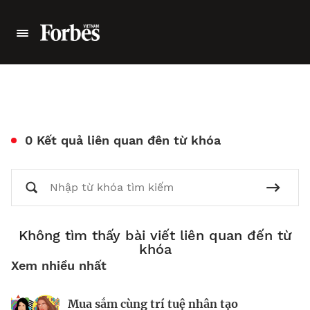
0 Kết quả liên quan đên từ khóa
Không tìm thấy bài viết liên quan đến từ
khóa
Xem nhiều nhất
Mua sắm cùng trí tuệ nhân tạo
Nhà sáng lập 25 tuổi và tham vọng lật
Kiểm soát bất ổn và bảo vệ sức khỏe