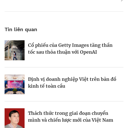
Tin liên quan
Cổ phiếu của Getty Images tăng thần
Động lực và những “điểm nghẽn” trên
World Bank: Việt Nam cần điều chỉnh
tốc sau thỏa thuận với OpenAI
hành trình kiến thiết đô thị xanh
mô hình tăng trưởng
Định vị doanh nghiệp Việt trên bản đồ
Bất động sản công nghiệp xanh: sức
Bà Đặng Minh Phương: Mạnh dạn đón
kinh tế toàn cầu
mạnh từ công nghệ và vốn
cơ hội, tạo dấu ấn mới
Thách thức trong giai đoạn chuyển
Từ hài hòa đến hưng thịnh: Phụ nữ
Viết lại chiến lược kinh doanh trong
mình và chiến lược mới của Việt Nam
trong tầm nhìn kinh tế của Canada tại
thời đại bất định
Việt Nam