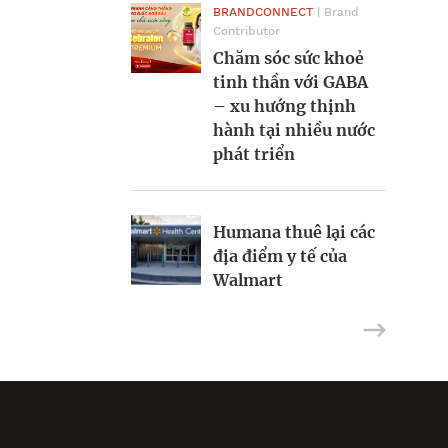
công nghệ sinh học
BRANDCONNECT
| Brand
mua lại quyền sở
Contributor
hữu một vài loại
Chăm sóc sức khoẻ
vaccine từ CureVac
tinh thần với GABA
Ba điểm đến lý
– xu hướng thịnh
tưởng cho du lịch
hành tại nhiều nước
nha khoa
Amazon đẩy mạnh
phát triển
hệ sinh thái chăm
sóc sức khỏe
Humana thuê lại các
địa điểm y tế của
Walmart