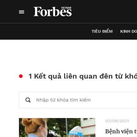
TIÊU ĐIỂM
KINH D
1 Kết quả liên quan đên từ kh
02/08/2021
Bệnh viện t