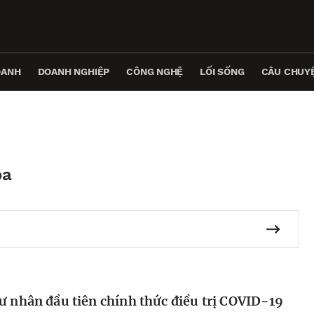
OANH
DOANH NGHIỆP
CÔNG NGHỆ
LỐI SỐNG
CÂU CHUYỆ
óa
ư nhân đầu tiên chính thức điều trị COVID-19