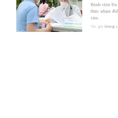
Bệnh viện Đa
thức nhận điề
cận.
Tác giả
Giang L