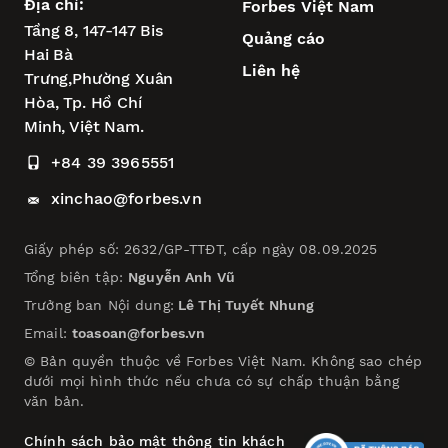
Địa chỉ:
Forbes Việt Nam
Tầng 8, 147-147 Bis
Quảng cáo
Hai Bà
Liên hệ
Trưng,
Phường Xuân
Hòa,
Tp. Hồ Chí
Minh, Việt Nam.
+84 39 3965551
xinchao@forbes.vn
Giấy phép số: 2632/GP-TTĐT, cấp ngày 08.09.2025
Tổng biên tập:
Nguyễn Anh Vũ
Trưởng ban Nội dung:
Lê Thị Tuyết Nhung
Email:
toasoan@forbes.vn
© Bản quyền thuộc về Forbes Việt Nam. Không sao chép
dưới mọi hình thức nếu chưa có sự chấp thuận bằng
văn bản.
Chính sách bảo mật thông tin khách