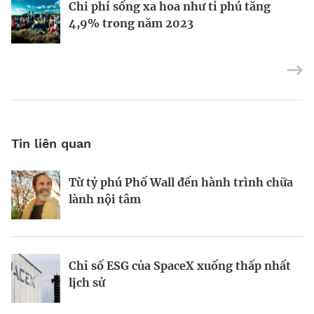
Định vị doanh nghiệp Việt trên bản đồ
Mukesh Ambani sắp chuyển giao quyền
Chi phí sống xa hoa như tỉ phú tăng
kinh tế toàn cầu
điều hành Reliance Industries cho các
4,9% trong năm 2023
con
Tin liên quan
Từ tỷ phú Phố Wall đến hành trình chữa
Tầm nhìn AI của Sam Altman
Tầm nhìn của vị tỷ phú tái định nghĩa
lành nội tâm
Las Vegas
Chỉ số ESG của SpaceX xuống thấp nhất
Startup biến nút bịt tai thành “cơn sốt”
Kinh Bắc gia nhập lĩnh vực AI với dự án
lịch sử
220 triệu USD
tỷ đô