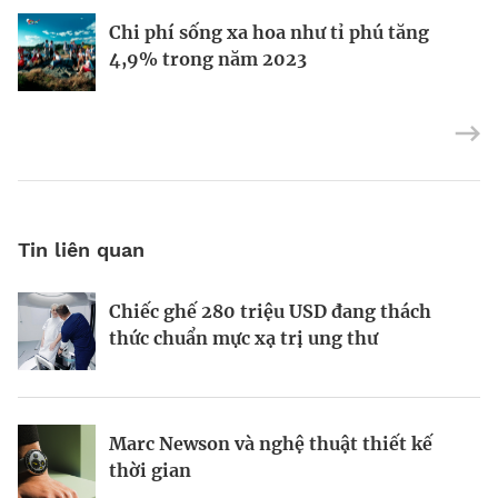
Định vị doanh nghiệp Việt trên bản đồ
Mukesh Ambani sắp chuyển giao quyền
Chi phí sống xa hoa như tỉ phú tăng
kinh tế toàn cầu
điều hành Reliance Industries cho các
4,9% trong năm 2023
con
Tin liên quan
Chiếc ghế 280 triệu USD đang thách
Khi Harvard và Ivy League trở thành
Vì sao AI đang hồi sinh ngành năng
thức chuẩn mực xạ trị ung thư
mục tiêu cắt giảm ngân sách của
lượng hạt nhân toàn cầu?
Washington
Marc Newson và nghệ thuật thiết kế
Từ startup tí hon tại Ba Lan đến đế chế
Startup Apex và kỷ nguyên sản xuất vệ
thời gian
AI 6,6 tỷ USD
tinh hàng loạt