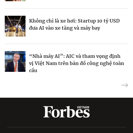
Không chỉ là xe hơi: Startup 10 tỷ USD
Doanh nhân Ukraine biến ứng dụng học
Kinh Bắc gia nhập lĩnh vực AI với dự án
đưa AI vào xe tăng và máy bay
tập Headway thành hiện tượng toàn cầu
tỷ đô
“Nhà máy AI”: AIC và tham vọng định
Tại sao IBM dồn toàn lực vào máy tính
Dùng nợ xây đế chế AI: Chiến lược táo
vị Việt Nam trên bản đồ công nghệ toàn
lượng tử?
bạo của CoreWeave
cầu