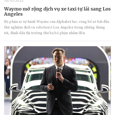
19/10/2022
Waymo mở rộng dịch vụ xe taxi tự lái sang Los
Angeles
Bộ phận xe tự hành Waymo của Alphabet Inc. công bố sẽ bắt đầu
thử nghiệm dịch vụ robotaxi ở Los Angeles trong những tháng
tới, đánh dấu thị trường thứ ba bộ phận nhắm đến.