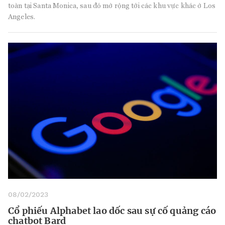
toàn tại Santa Monica, sau đó mở rộng tới các khu vực khác ở Los
Angeles.
08/02/2023
Cổ phiếu Alphabet lao dốc sau sự cố quảng cáo
chatbot Bard