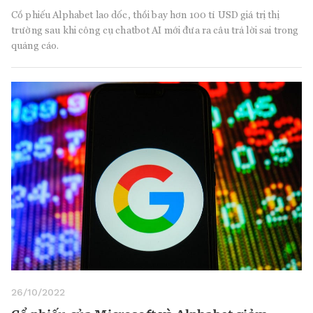
Cổ phiếu Alphabet lao dốc, thổi bay hơn 100 tỉ USD giá trị thị
trường sau khi công cụ chatbot AI mới đưa ra câu trả lời sai trong
quảng cáo.
26/10/2022