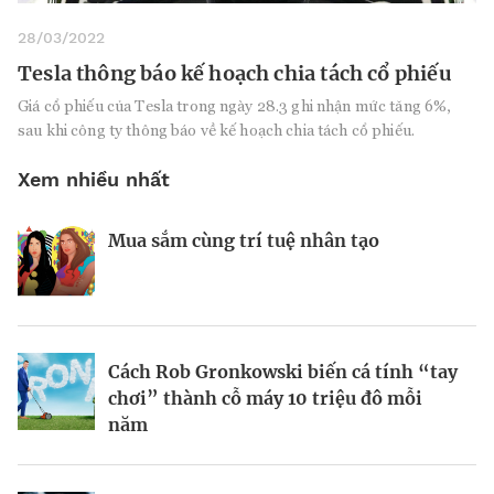
28/03/2022
Tesla thông báo kế hoạch chia tách cổ phiếu
Giá cổ phiếu của Tesla trong ngày 28.3 ghi nhận mức tăng 6%,
sau khi công ty thông báo về kế hoạch chia tách cổ phiếu.
Xem nhiều nhất
Mua sắm cùng trí tuệ nhân tạo
Nhà sáng lập 25 tuổi và tham vọng lật
Kiểm soát bất ổn và bảo vệ sức khỏe
đổ drone Trung Quốc tại Mỹ
tinh thần khi khởi nghiệp
BRANDCONNECT
| Brand Contributor
Cách Rob Gronkowski biến cá tính “tay
Thợ săn khoản vay
Champagne hàng đầu cho chất riêng
chơi” thành cỗ máy 10 triệu đô mỗi
mùa lễ hội
năm